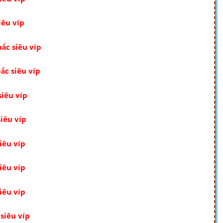
iêu víp
bắc siêu víp
ắc siêu víp
siêu víp
siêu víp
iêu víp
iêu víp
iêu víp
siêu víp