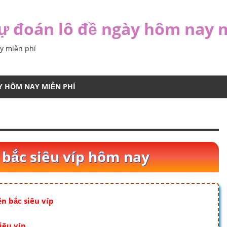
dự đoán lô đề ngày hôm nay 
y miễn phí
Y HÔM NAY MIỄN PHÍ
 bắc siêu víp hôm nay
ền bắc siêu víp
iêu víp