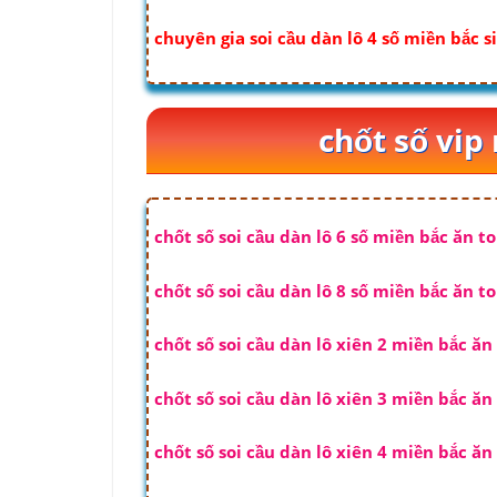
chuyên gia soi cầu dàn lô 4 số miền bắc s
chốt số vip
chốt số soi cầu dàn lô 6 số miền bắc ăn 
chốt số soi cầu dàn lô 8 số miền bắc ăn 
chốt số soi cầu dàn lô xiên 2 miền bắc ă
chốt số soi cầu dàn lô xiên 3 miền bắc ă
chốt số soi cầu dàn lô xiên 4 miền bắc ă