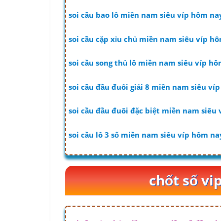
soi cầu bao lô miền nam siêu víp hôm na
soi cầu cặp xỉu chủ miền nam siêu víp h
soi cầu song thủ lô miền nam siêu víp h
soi cầu đầu đuôi giải 8 miền nam siêu ví
soi cầu đầu đuôi đặc biệt miền nam siêu
soi cầu lô 3 số miền nam siêu víp hôm na
chốt số vi