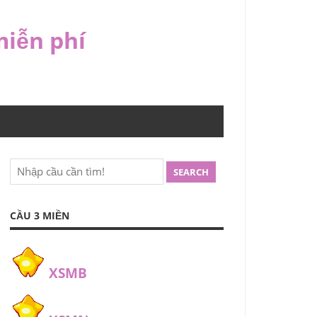
miễn phí
SEARCH
CẦU 3 MIỀN
XSMB