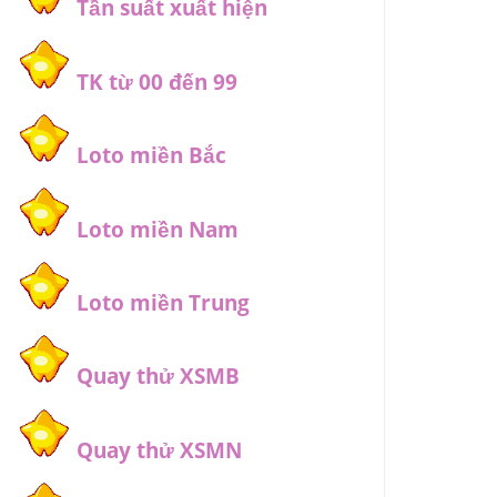
Tần suất xuất hiện
TK từ 00 đến 99
Loto miền Bắc
Loto miền Nam
Loto miền Trung
Quay thử XSMB
Quay thử XSMN