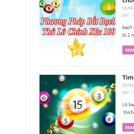
chố
05/06
phí
bạch 
lô 2 
REA
Tìm
05/03
phí
Lô bạ
thích
REA