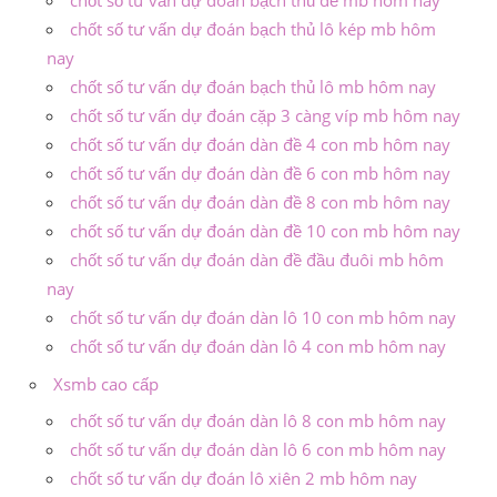
chốt số tư vấn dự đoán bạch thủ đề mb hôm nay
chốt số tư vấn dự đoán bạch thủ lô kép mb hôm
nay
chốt số tư vấn dự đoán bạch thủ lô mb hôm nay
chốt số tư vấn dự đoán cặp 3 càng víp mb hôm nay
chốt số tư vấn dự đoán dàn đề 4 con mb hôm nay
chốt số tư vấn dự đoán dàn đề 6 con mb hôm nay
chốt số tư vấn dự đoán dàn đề 8 con mb hôm nay
chốt số tư vấn dự đoán dàn đề 10 con mb hôm nay
chốt số tư vấn dự đoán dàn đề đầu đuôi mb hôm
nay
chốt số tư vấn dự đoán dàn lô 10 con mb hôm nay
chốt số tư vấn dự đoán dàn lô 4 con mb hôm nay
Xsmb cao cấp
chốt số tư vấn dự đoán dàn lô 8 con mb hôm nay
chốt số tư vấn dự đoán dàn lô 6 con mb hôm nay
chốt số tư vấn dự đoán lô xiên 2 mb hôm nay