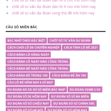
chốt số tư vấn dự đoán dàn lô 6 con mb hôm nay
chốt số tư vấn dự đoán dàn lô 4 con mb hôm nay
chốt số tư vấn dự đoán song thủ đề mb hôm nay
CẦU SỐ MIỀN BẮC
BẠC NHỚ THEO ĐẶC BIỆT
CHỐT SỐ TƯ VẤN DỰ ĐOÁN
CÁCH CHƠI LÔ DE CHUYÊN NGHIỆP
CÁCH TÍNH LÔ ĐỀ 2021
CÁCH ĐÁNH LÔ HÀNG NGÀY
CÁCH ĐÁNH LÔ NGÀY NÀO CŨNG TRÚNG
CÁCH ĐÁNH ĐỀ NGÀY NÀO CŨNG TRÚNG
CÁCH ĐÁNH ĐỀ TRÚNG 100
CÁCH ĐÁNH ĐỀ ĂN 100
CẦU LÔ ĐỀ HÔM NAY 4 SỐ ĐẸP
DU DOAN XO SO XỔ SỐ MIỀN BẮC WAP
DU DOAN XSMB 3 SO
DỰ ĐOÁN SỐ DE HÔM NAY
DỰ ĐOÁN XỔ SỐ BA MIỀN
DỰ ĐOÁN XỔ SỐ CHIỀU NAY
DỰ ĐOÁN XỔ SỐ CHÍNH XÁC
DỰ ĐOÁN XỔ SỐ HÀ NỘI
DỰ ĐOÁN XỔ SỐ HÔM NAY