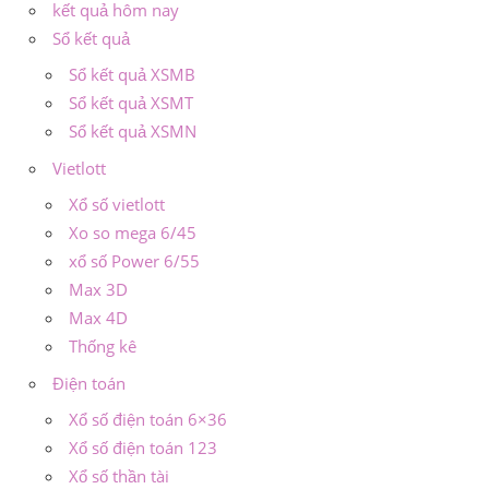
kết quả hôm nay
Sổ kết quả
Sổ kết quả XSMB
Sổ kết quả XSMT
Sổ kết quả XSMN
Vietlott
Xổ số vietlott
Xo so mega 6/45
xổ số Power 6/55
Max 3D
Max 4D
Thống kê
Điện toán
Xổ số điện toán 6×36
Xổ số điện toán 123
Xổ số thần tài