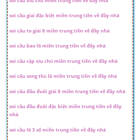
soi cầu xỉu chủ miền trung tiền về đầy nhà
soi cầu giải đặc biệt miền trung tiền về đầy nhà
soi cầu to giải 8 miền trung tiền về đầy nhà
soi cầu bao lô miền trung tiền về đầy nhà
soi cầu cặp xỉu chủ miền trung tiền về đầy nhà
soi cầu song thủ lô miền trung tiền về đầy nhà
soi cầu đầu đuôi giải 8 miền trung tiền về đầy nhà
soi cầu đầu đuôi đặc biệt miền trung tiền về đầy
nhà
soi cầu lô 3 số miền trung tiền về đầy nhà