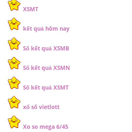
XSMT
kết quả hôm nay
Sổ kết quả XSMB
Sổ kết quả XSMN
Sổ kết quả XSMT
xổ số vietlott
Xo so mega 6/45