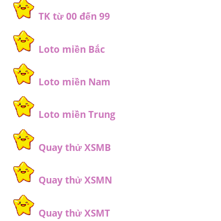
TK từ 00 đến 99
Loto miền Bắc
Loto miền Nam
Loto miền Trung
Quay thử XSMB
Quay thử XSMN
Quay thử XSMT