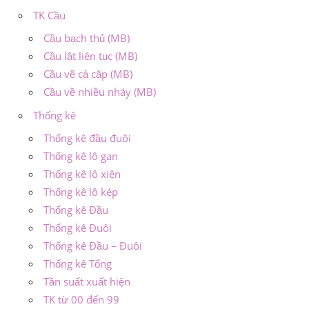
TK Cầu
Cầu bạch thủ (MB)
Cầu lật liên tục (MB)
Cầu về cả cặp (MB)
Cầu về nhiều nháy (MB)
Thống kê
Thống kê đầu đuôi
Thống kê lô gan
Thống kê lô xiên
Thống kê lô kép
Thống kê Đầu
Thống kê Đuôi
Thống kê Đầu – Đuôi
Thống kê Tổng
Tần suất xuất hiện
TK từ 00 đến 99