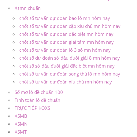
Xsmn chuẩn
chốt số tư vấn dự đoán bao lô mn hôm nay
chốt số tư vấn dự đoán cặp xíu chủ mn hôm nay
chốt số tư vấn dự đoán đặc biệt mn hôm nay
chốt số tư vấn dự đoán giải tám mn hôm nay
chốt số tư vấn dự đoán lô 3 số mn hôm nay
chốt số dự đoán sớ đầu đuôi giải 8 mn hôm nay
chốt số sớ đầu đuôi giải đặc biệt mn hôm nay
chốt số tư vấn dự đoán song thủ lô mn hôm nay
chốt số tư vấn dự đoán xíu chủ mn hôm nay
Sổ mơ lô đề chuẩn 100
Tính toán lô đề chuẩn
TRỰC TIẾP KQXS
XSMB
XSMN
XSMT