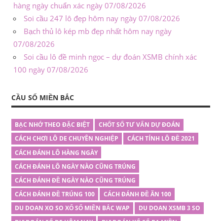
hàng ngày chuẩn xác ngày 07/08/2026
Soi cầu 247 lô đẹp hôm nay ngày 07/08/2026
Bạch thủ lô kép mb đẹp nhất hôm nay ngày
07/08/2026
Soi cầu lô đề minh ngọc – dự đoán XSMB chính xác
100 ngày 07/08/2026
CẦU SỐ MIỀN BẮC
BẠC NHỚ THEO ĐẶC BIỆT
CHỐT SỐ TƯ VẤN DỰ ĐOÁN
CÁCH CHƠI LÔ DE CHUYÊN NGHIỆP
CÁCH TÍNH LÔ ĐỀ 2021
CÁCH ĐÁNH LÔ HÀNG NGÀY
CÁCH ĐÁNH LÔ NGÀY NÀO CŨNG TRÚNG
CÁCH ĐÁNH ĐỀ NGÀY NÀO CŨNG TRÚNG
CÁCH ĐÁNH ĐỀ TRÚNG 100
CÁCH ĐÁNH ĐỀ ĂN 100
DU DOAN XO SO XỔ SỐ MIỀN BẮC WAP
DU DOAN XSMB 3 SO