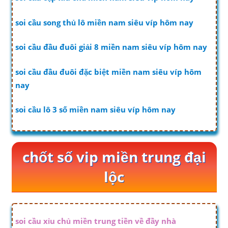
soi cầu song thủ lô miền nam siêu víp hôm nay
soi cầu đầu đuôi giải 8 miền nam siêu víp hôm nay
soi cầu đầu đuôi đặc biệt miền nam siêu víp hôm
nay
soi cầu lô 3 số miền nam siêu víp hôm nay
chốt số vip miền trung đại
lộc
soi cầu xỉu chủ miền trung tiền về đầy nhà