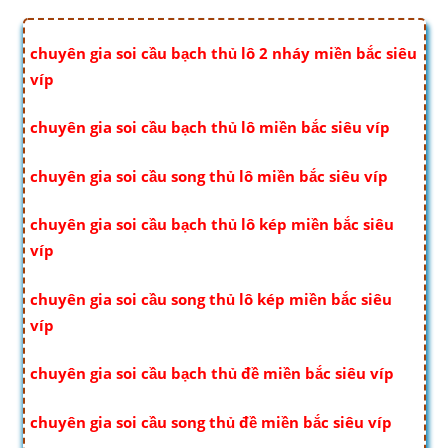
chuyên gia soi cầu bạch thủ lô 2 nháy miền bắc siêu
víp
chuyên gia soi cầu bạch thủ lô miền bắc siêu víp
chuyên gia soi cầu song thủ lô miền bắc siêu víp
chuyên gia soi cầu bạch thủ lô kép miền bắc siêu
víp
chuyên gia soi cầu song thủ lô kép miền bắc siêu
víp
chuyên gia soi cầu bạch thủ đề miền bắc siêu víp
chuyên gia soi cầu song thủ đề miền bắc siêu víp