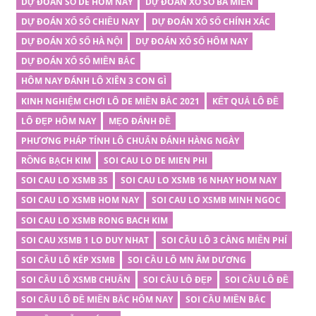
DỰ ĐOÁN SỐ DE HÔM NAY
DỰ ĐOÁN XỔ SỐ BA MIỀN
DỰ ĐOÁN XỔ SỐ CHIỀU NAY
DỰ ĐOÁN XỔ SỐ CHÍNH XÁC
DỰ ĐOÁN XỔ SỐ HÀ NỘI
DỰ ĐOÁN XỔ SỐ HÔM NAY
DỰ ĐOÁN XỔ SỐ MIỀN BẮC
HÔM NAY ĐÁNH LÔ XIÊN 3 CON GÌ
KINH NGHIỆM CHƠI LÔ DE MIỀN BẮC 2021
KẾT QUẢ LÔ ĐỀ
LÔ ĐẸP HÔM NAY
MẸO ĐÁNH ĐỀ
PHƯƠNG PHÁP TÍNH LÔ CHUẨN ĐÁNH HÀNG NGÀY
RỒNG BẠCH KIM
SOI CAU LO DE MIEN PHI
SOI CAU LO XSMB 3S
SOI CAU LO XSMB 16 NHAY HOM NAY
SOI CAU LO XSMB HOM NAY
SOI CAU LO XSMB MINH NGOC
SOI CAU LO XSMB RONG BACH KIM
SOI CAU XSMB 1 LO DUY NHAT
SOI CẦU LÔ 3 CÀNG MIỄN PHÍ
SOI CẦU LÔ KÉP XSMB
SOI CẦU LÔ MN ÂM DƯƠNG
SOI CẦU LÔ XSMB CHUẨN
SOI CẦU LÔ ĐẸP
SOI CẦU LÔ ĐỀ
SOI CẦU LÔ ĐỀ MIỀN BẮC HÔM NAY
SOI CẦU MIỀN BẮC