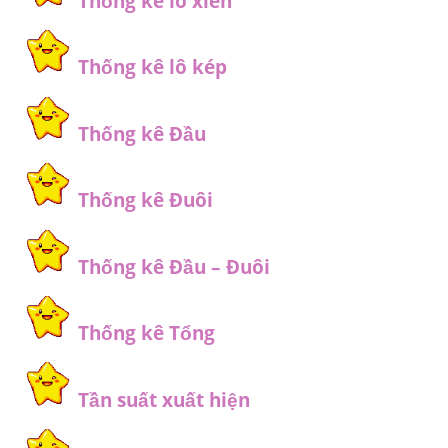
Thống kê lô xiên
Thống kê lô kép
Thống kê Đầu
Thống kê Đuôi
Thống kê Đầu – Đuôi
Thống kê Tổng
Tần suất xuất hiện