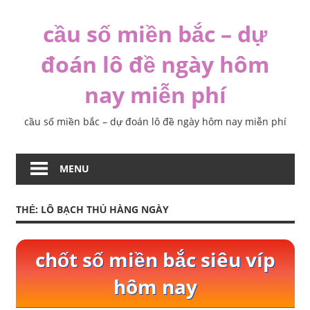
Skip
cầu số miền bắc – dự
to
content
đoán lô đề ngày hôm
nay miễn phí
cầu số miền bắc – dự đoán lô đề ngày hôm nay miễn phí
MENU
THẺ:
LÔ BẠCH THỦ HÀNG NGÀY
chốt số miền bắc siêu víp
hôm nay