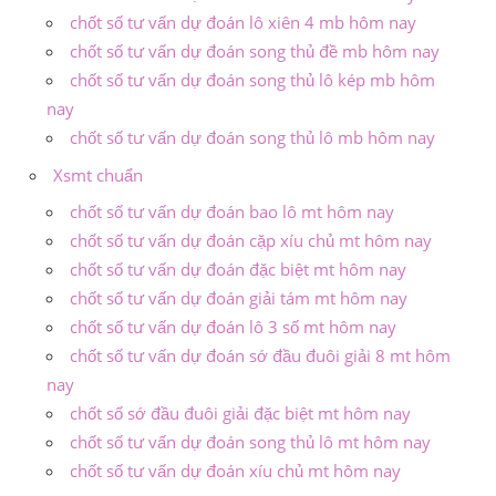
chốt số tư vấn dự đoán lô xiên 4 mb hôm nay
chốt số tư vấn dự đoán song thủ đề mb hôm nay
chốt số tư vấn dự đoán song thủ lô kép mb hôm
nay
chốt số tư vấn dự đoán song thủ lô mb hôm nay
Xsmt chuẩn
chốt số tư vấn dự đoán bao lô mt hôm nay
chốt số tư vấn dự đoán cặp xíu chủ mt hôm nay
chốt số tư vấn dự đoán đặc biệt mt hôm nay
chốt số tư vấn dự đoán giải tám mt hôm nay
chốt số tư vấn dự đoán lô 3 số mt hôm nay
chốt số tư vấn dự đoán sớ đầu đuôi giải 8 mt hôm
nay
chốt số sớ đầu đuôi giải đặc biệt mt hôm nay
chốt số tư vấn dự đoán song thủ lô mt hôm nay
chốt số tư vấn dự đoán xíu chủ mt hôm nay