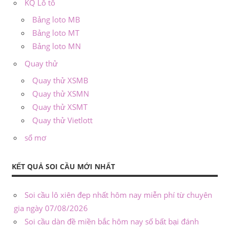
KQ Lô tô
Bảng loto MB
Bảng loto MT
Bảng loto MN
Quay thử
Quay thử XSMB
Quay thử XSMN
Quay thử XSMT
Quay thử Vietlott
sổ mơ
KẾT QUẢ SOI CẦU MỚI NHẤT
Soi cầu lô xiên đẹp nhất hôm nay miễn phí từ chuyên
gia ngày 07/08/2026
Soi cầu dàn đề miền bắc hôm nay số bất bại đánh