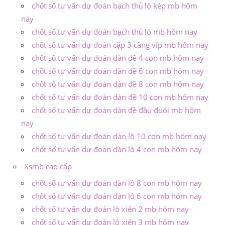
chốt số tư vấn dự đoán bạch thủ lô kép mb hôm
nay
chốt số tư vấn dự đoán bạch thủ lô mb hôm nay
chốt số tư vấn dự đoán cặp 3 càng víp mb hôm nay
chốt số tư vấn dự đoán dàn đề 4 con mb hôm nay
chốt số tư vấn dự đoán dàn đề 6 con mb hôm nay
chốt số tư vấn dự đoán dàn đề 8 con mb hôm nay
chốt số tư vấn dự đoán dàn đề 10 con mb hôm nay
chốt số tư vấn dự đoán dàn đề đầu đuôi mb hôm
nay
chốt số tư vấn dự đoán dàn lô 10 con mb hôm nay
chốt số tư vấn dự đoán dàn lô 4 con mb hôm nay
Xsmb cao cấp
chốt số tư vấn dự đoán dàn lô 8 con mb hôm nay
chốt số tư vấn dự đoán dàn lô 6 con mb hôm nay
chốt số tư vấn dự đoán lô xiên 2 mb hôm nay
chốt số tư vấn dự đoán lô xiên 3 mb hôm nay