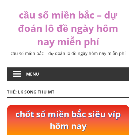
Skip
cầu số miền bắc – dự
to
content
đoán lô đề ngày hôm
nay miễn phí
cầu số miền bắc – dự đoán lô đề ngày hôm nay miễn phí
MENU
THẺ:
LK SONG THU MT
chốt số miền bắc siêu víp
hôm nay