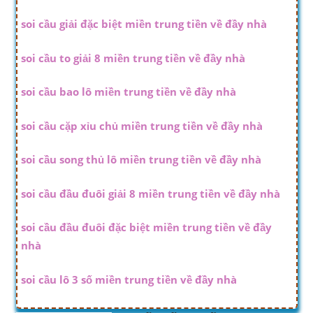
soi cầu giải đặc biệt miền trung tiền về đầy nhà
soi cầu to giải 8 miền trung tiền về đầy nhà
soi cầu bao lô miền trung tiền về đầy nhà
soi cầu cặp xỉu chủ miền trung tiền về đầy nhà
soi cầu song thủ lô miền trung tiền về đầy nhà
soi cầu đầu đuôi giải 8 miền trung tiền về đầy nhà
soi cầu đầu đuôi đặc biệt miền trung tiền về đầy
nhà
soi cầu lô 3 số miền trung tiền về đầy nhà