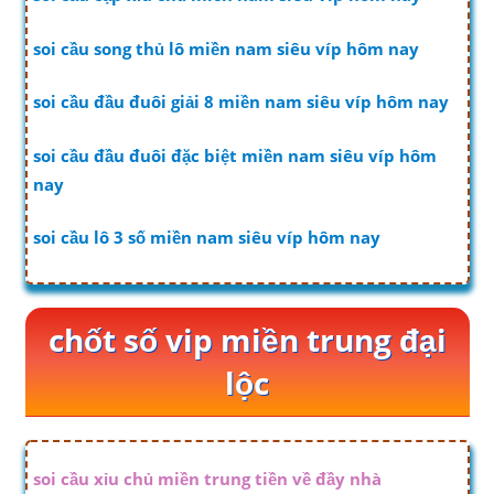
soi cầu song thủ lô miền nam siêu víp hôm nay
soi cầu đầu đuôi giải 8 miền nam siêu víp hôm nay
soi cầu đầu đuôi đặc biệt miền nam siêu víp hôm
nay
soi cầu lô 3 số miền nam siêu víp hôm nay
chốt số vip miền trung đại
lộc
soi cầu xỉu chủ miền trung tiền về đầy nhà