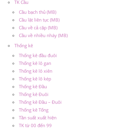
TK Cầu
Cầu bạch thủ (MB)
Cầu lật liên tục (MB)
Cầu về cả cặp (MB)
Cầu về nhiều nháy (MB)
Thống kê
Thống kê đầu đuôi
Thống kê lô gan
Thống kê lô xiên
Thống kê lô kép
Thống kê Đầu
Thống kê Đuôi
Thống kê Đầu – Đuôi
Thống kê Tổng
Tần suất xuất hiện
TK từ 00 đến 99