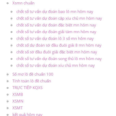
Xsmn chuẩn
chốt số tư vấn dự đoán bao lô mn hôm nay
chốt số tư vấn dự đoán cặp xíu chủ mn hôm nay
chốt số tư vấn dự đoán đặc biệt mn hôm nay
chốt số tư vấn dự đoán giải tám mn hôm nay
chốt số tư vấn dự đoán lô 3 số mn hôm nay
chốt số dự đoán sớ đầu đuôi giải 8 mn hôm nay
chốt số sớ đầu đuôi giải đặc biệt mn hôm nay
chốt số tư vấn dự đoán song thủ lô mn hôm nay
chốt số tư vấn dự đoán xíu chủ mn hôm nay
Sổ mơ lô đề chuẩn 100
Tính toán lô đề chuẩn
TRỰC TIẾP KQXS
XSMB
XSMN
XSMT
kết quả hôm nay