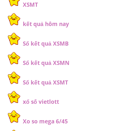
XSMT
kết quả hôm nay
Sổ kết quả XSMB
Sổ kết quả XSMN
Sổ kết quả XSMT
xổ số vietlott
Xo so mega 6/45