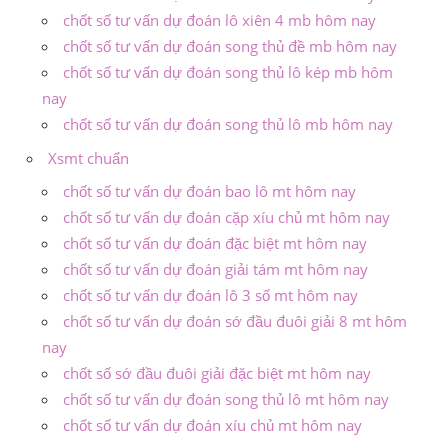
chốt số tư vấn dự đoán lô xiên 4 mb hôm nay
chốt số tư vấn dự đoán song thủ đề mb hôm nay
chốt số tư vấn dự đoán song thủ lô kép mb hôm
nay
chốt số tư vấn dự đoán song thủ lô mb hôm nay
Xsmt chuẩn
chốt số tư vấn dự đoán bao lô mt hôm nay
chốt số tư vấn dự đoán cặp xíu chủ mt hôm nay
chốt số tư vấn dự đoán đặc biệt mt hôm nay
chốt số tư vấn dự đoán giải tám mt hôm nay
chốt số tư vấn dự đoán lô 3 số mt hôm nay
chốt số tư vấn dự đoán sớ đầu đuôi giải 8 mt hôm
nay
chốt số sớ đầu đuôi giải đặc biệt mt hôm nay
chốt số tư vấn dự đoán song thủ lô mt hôm nay
chốt số tư vấn dự đoán xíu chủ mt hôm nay