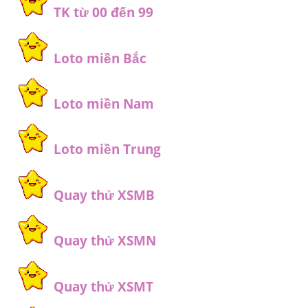
TK từ 00 đến 99
Loto miền Bắc
Loto miền Nam
Loto miền Trung
Quay thử XSMB
Quay thử XSMN
Quay thử XSMT