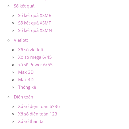
Sổ kết quả
Sổ kết quả XSMB
Sổ kết quả XSMT
Sổ kết quả XSMN
Vietlott
Xổ số vietlott
Xo so mega 6/45
xổ số Power 6/55
Max 3D
Max 4D
Thống kê
Điện toán
Xổ số điện toán 6×36
Xổ số điện toán 123
Xổ số thần tài