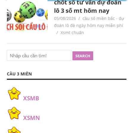
chốt số tư vấn dự đoán
lô 3 số mt hôm nay
05/08/2026
cầu số miền bắc - dự
đoán lô đề ngày hôm nay miễn phí
Xsmt chuẩn
SEARCH
CẦU 3 MIỀN
XSMB
XSMN