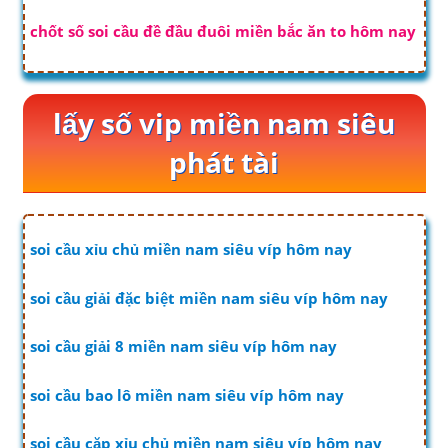
chốt số soi cầu đề đầu đuôi miền bắc ăn to hôm nay
lấy số vip miền nam siêu
phát tài
soi cầu xỉu chủ miền nam siêu víp hôm nay
soi cầu giải đặc biệt miền nam siêu víp hôm nay
soi cầu giải 8 miền nam siêu víp hôm nay
soi cầu bao lô miền nam siêu víp hôm nay
soi cầu cặp xỉu chủ miền nam siêu víp hôm nay