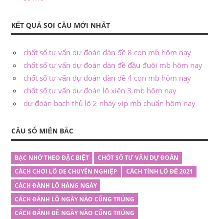
KẾT QUẢ SOI CẦU MỚI NHẤT
chốt số tư vấn dự đoán dàn đề 8 con mb hôm nay
chốt số tư vấn dự đoán dàn đề đầu đuôi mb hôm nay
chốt số tư vấn dự đoán dàn đề 4 con mb hôm nay
chốt số tư vấn dự đoán lô xiên 3 mb hôm nay
dự đoán bạch thủ lô 2 nháy víp mb chuẩn hôm nay
CẦU SỐ MIỀN BẮC
BẠC NHỚ THEO ĐẶC BIỆT
CHỐT SỐ TƯ VẤN DỰ ĐOÁN
CÁCH CHƠI LÔ DE CHUYÊN NGHIỆP
CÁCH TÍNH LÔ ĐỀ 2021
CÁCH ĐÁNH LÔ HÀNG NGÀY
CÁCH ĐÁNH LÔ NGÀY NÀO CŨNG TRÚNG
CÁCH ĐÁNH ĐỀ NGÀY NÀO CŨNG TRÚNG