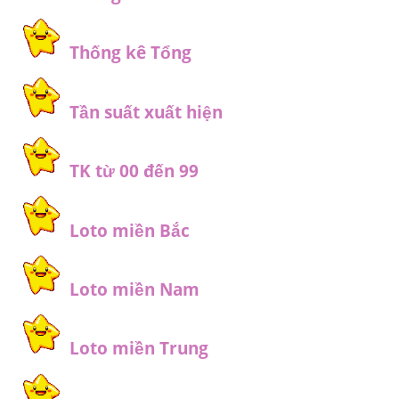
Thống kê Tổng
Tần suất xuất hiện
TK từ 00 đến 99
Loto miền Bắc
Loto miền Nam
Loto miền Trung