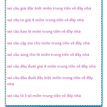
soi cầu giải đặc biệt miền trung tiền về đầy nhà
soi cầu to giải 8 miền trung tiền về đầy nhà
soi cầu bao lô miền trung tiền về đầy nhà
soi cầu cặp xỉu chủ miền trung tiền về đầy nhà
soi cầu song thủ lô miền trung tiền về đầy nhà
soi cầu đầu đuôi giải 8 miền trung tiền về đầy nhà
soi cầu đầu đuôi đặc biệt miền trung tiền về đầy
nhà
soi cầu lô 3 số miền trung tiền về đầy nhà