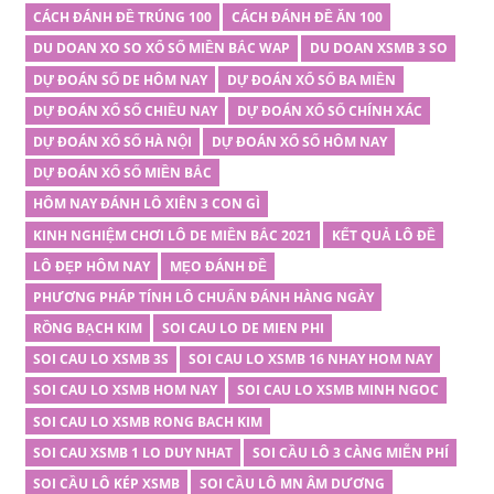
CÁCH ĐÁNH ĐỀ TRÚNG 100
CÁCH ĐÁNH ĐỀ ĂN 100
DU DOAN XO SO XỔ SỐ MIỀN BẮC WAP
DU DOAN XSMB 3 SO
DỰ ĐOÁN SỐ DE HÔM NAY
DỰ ĐOÁN XỔ SỐ BA MIỀN
DỰ ĐOÁN XỔ SỐ CHIỀU NAY
DỰ ĐOÁN XỔ SỐ CHÍNH XÁC
DỰ ĐOÁN XỔ SỐ HÀ NỘI
DỰ ĐOÁN XỔ SỐ HÔM NAY
DỰ ĐOÁN XỔ SỐ MIỀN BẮC
HÔM NAY ĐÁNH LÔ XIÊN 3 CON GÌ
KINH NGHIỆM CHƠI LÔ DE MIỀN BẮC 2021
KẾT QUẢ LÔ ĐỀ
LÔ ĐẸP HÔM NAY
MẸO ĐÁNH ĐỀ
PHƯƠNG PHÁP TÍNH LÔ CHUẨN ĐÁNH HÀNG NGÀY
RỒNG BẠCH KIM
SOI CAU LO DE MIEN PHI
SOI CAU LO XSMB 3S
SOI CAU LO XSMB 16 NHAY HOM NAY
SOI CAU LO XSMB HOM NAY
SOI CAU LO XSMB MINH NGOC
SOI CAU LO XSMB RONG BACH KIM
SOI CAU XSMB 1 LO DUY NHAT
SOI CẦU LÔ 3 CÀNG MIỄN PHÍ
SOI CẦU LÔ KÉP XSMB
SOI CẦU LÔ MN ÂM DƯƠNG