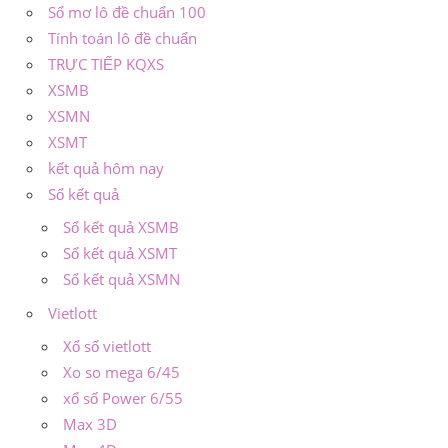
Sổ mơ lô đề chuẩn 100
Tính toán lô đề chuẩn
TRỰC TIẾP KQXS
XSMB
XSMN
XSMT
kết quả hôm nay
Sổ kết quả
Sổ kết quả XSMB
Sổ kết quả XSMT
Sổ kết quả XSMN
Vietlott
Xổ số vietlott
Xo so mega 6/45
xổ số Power 6/55
Max 3D