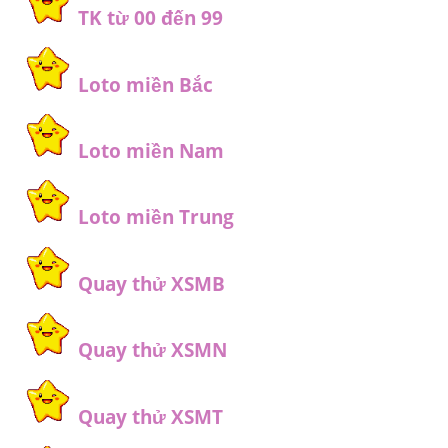
TK từ 00 đến 99
Loto miền Bắc
Loto miền Nam
Loto miền Trung
Quay thử XSMB
Quay thử XSMN
Quay thử XSMT