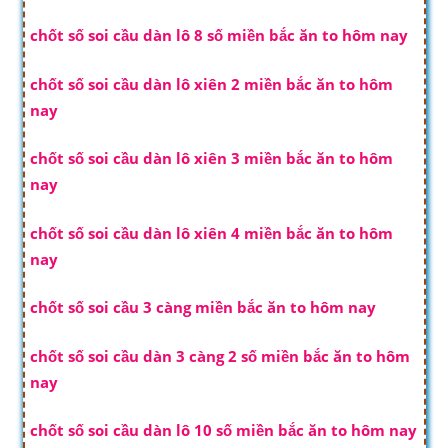
chốt số soi cầu dàn lô 8 số miền bắc ăn to hôm nay
chốt số soi cầu dàn lô xiên 2 miền bắc ăn to hôm
nay
chốt số soi cầu dàn lô xiên 3 miền bắc ăn to hôm
nay
chốt số soi cầu dàn lô xiên 4 miền bắc ăn to hôm
nay
chốt số soi cầu 3 càng miền bắc ăn to hôm nay
chốt số soi cầu dàn 3 càng 2 số miền bắc ăn to hôm
nay
chốt số soi cầu dàn lô 10 số miền bắc ăn to hôm nay