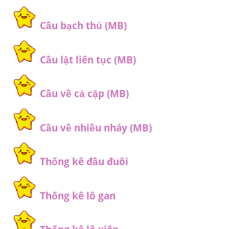
Cầu bạch thủ (MB)
Cầu lật liên tục (MB)
Cầu về cả cặp (MB)
Cầu về nhiều nháy (MB)
Thống kê đầu đuôi
Thống kê lô gan