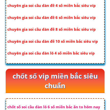
chuyên gia soi cầu dàn đề 4 số miền bắc siêu víp
chuyên gia soi cầu dàn đề 6 số miền bắc siêu víp
chuyên gia soi cầu dàn đề 8 số miền bắc siêu víp
chuyên gia soi cầu dàn đề 10 số miền bắc siêu víp
chuyên gia soi cầu dàn lô 4 số miền bắc siêu víp
chốt số vip miền bắc siêu
chuẩn
chốt số soi cầu dàn lô 6 số miền bắc ăn to hôm nay