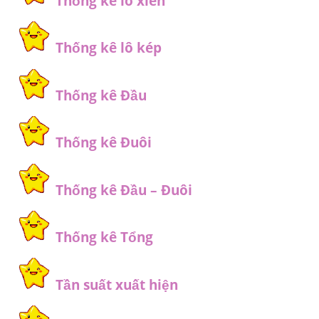
Thống kê lô xiên
Thống kê lô kép
Thống kê Đầu
Thống kê Đuôi
Thống kê Đầu – Đuôi
Thống kê Tổng
Tần suất xuất hiện