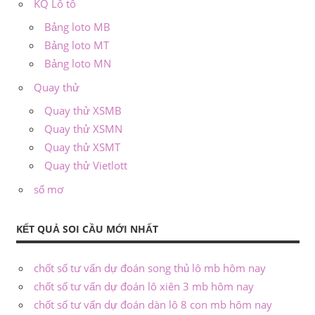
KQ Lô tô
Bảng loto MB
Bảng loto MT
Bảng loto MN
Quay thử
Quay thử XSMB
Quay thử XSMN
Quay thử XSMT
Quay thử Vietlott
sổ mơ
KẾT QUẢ SOI CẦU MỚI NHẤT
chốt số tư vấn dự đoán song thủ lô mb hôm nay
chốt số tư vấn dự đoán lô xiên 3 mb hôm nay
chốt số tư vấn dự đoán dàn lô 8 con mb hôm nay