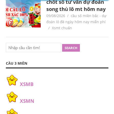
chốt số tư vấn dự đoán
song thủ lô mt hôm nay
09/08/2026
cầu số miền bắc - dự
đoán lô đề ngày hôm nay miễn phí
Xsmt chuẩn
SEARCH
CẦU 3 MIỀN
XSMB
XSMN