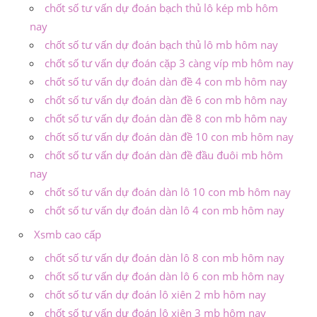
chốt số tư vấn dự đoán bạch thủ lô kép mb hôm
nay
chốt số tư vấn dự đoán bạch thủ lô mb hôm nay
chốt số tư vấn dự đoán cặp 3 càng víp mb hôm nay
chốt số tư vấn dự đoán dàn đề 4 con mb hôm nay
chốt số tư vấn dự đoán dàn đề 6 con mb hôm nay
chốt số tư vấn dự đoán dàn đề 8 con mb hôm nay
chốt số tư vấn dự đoán dàn đề 10 con mb hôm nay
chốt số tư vấn dự đoán dàn đề đầu đuôi mb hôm
nay
chốt số tư vấn dự đoán dàn lô 10 con mb hôm nay
chốt số tư vấn dự đoán dàn lô 4 con mb hôm nay
Xsmb cao cấp
chốt số tư vấn dự đoán dàn lô 8 con mb hôm nay
chốt số tư vấn dự đoán dàn lô 6 con mb hôm nay
chốt số tư vấn dự đoán lô xiên 2 mb hôm nay
chốt số tư vấn dự đoán lô xiên 3 mb hôm nay