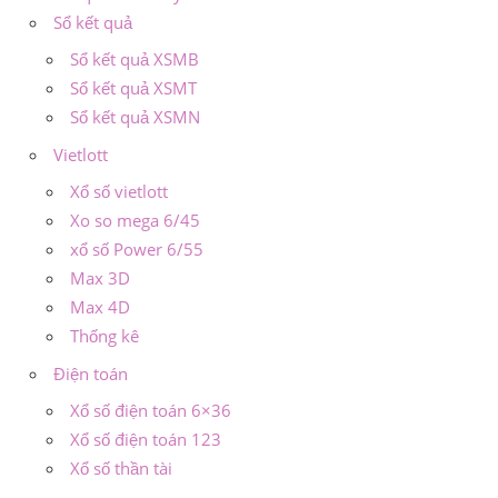
Sổ kết quả
Sổ kết quả XSMB
Sổ kết quả XSMT
Sổ kết quả XSMN
Vietlott
Xổ số vietlott
Xo so mega 6/45
xổ số Power 6/55
Max 3D
Max 4D
Thống kê
Điện toán
Xổ số điện toán 6×36
Xổ số điện toán 123
Xổ số thần tài