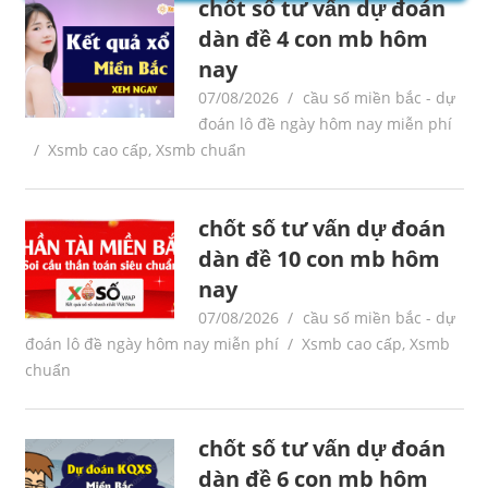
chốt số tư vấn dự đoán
dàn đề 4 con mb hôm
nay
07/08/2026
cầu số miền bắc - dự
đoán lô đề ngày hôm nay miễn phí
Xsmb cao cấp
,
Xsmb chuẩn
chốt số tư vấn dự đoán
dàn đề 10 con mb hôm
nay
07/08/2026
cầu số miền bắc - dự
đoán lô đề ngày hôm nay miễn phí
Xsmb cao cấp
,
Xsmb
chuẩn
chốt số tư vấn dự đoán
dàn đề 6 con mb hôm