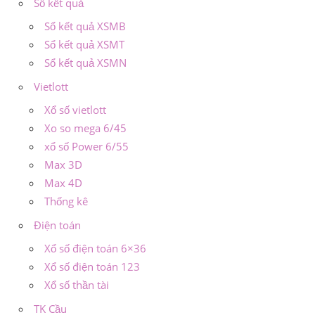
Sổ kết quả
Sổ kết quả XSMB
Sổ kết quả XSMT
Sổ kết quả XSMN
Vietlott
Xổ số vietlott
Xo so mega 6/45
xổ số Power 6/55
Max 3D
Max 4D
Thống kê
Điện toán
Xổ số điện toán 6×36
Xổ số điện toán 123
Xổ số thần tài
TK Cầu