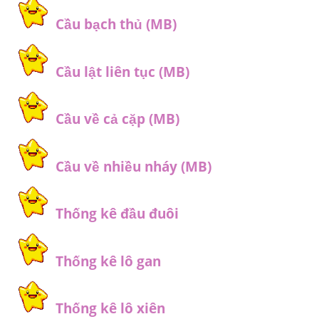
Cầu bạch thủ (MB)
Cầu lật liên tục (MB)
Cầu về cả cặp (MB)
Cầu về nhiều nháy (MB)
Thống kê đầu đuôi
Thống kê lô gan
Thống kê lô xiên