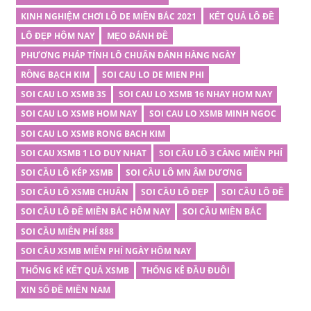
KINH NGHIỆM CHƠI LÔ DE MIỀN BẮC 2021
KẾT QUẢ LÔ ĐỀ
LÔ ĐẸP HÔM NAY
MẸO ĐÁNH ĐỀ
PHƯƠNG PHÁP TÍNH LÔ CHUẨN ĐÁNH HÀNG NGÀY
RỒNG BẠCH KIM
SOI CAU LO DE MIEN PHI
SOI CAU LO XSMB 3S
SOI CAU LO XSMB 16 NHAY HOM NAY
SOI CAU LO XSMB HOM NAY
SOI CAU LO XSMB MINH NGOC
SOI CAU LO XSMB RONG BACH KIM
SOI CAU XSMB 1 LO DUY NHAT
SOI CẦU LÔ 3 CÀNG MIỄN PHÍ
SOI CẦU LÔ KÉP XSMB
SOI CẦU LÔ MN ÂM DƯƠNG
SOI CẦU LÔ XSMB CHUẨN
SOI CẦU LÔ ĐẸP
SOI CẦU LÔ ĐỀ
SOI CẦU LÔ ĐỀ MIỀN BẮC HÔM NAY
SOI CẦU MIỀN BẮC
SOI CẦU MIỄN PHÍ 888
SOI CẦU XSMB MIỄN PHÍ NGÀY HÔM NAY
THỐNG KÊ KẾT QUẢ XSMB
THỐNG KÊ ĐẦU ĐUÔI
XIN SỐ ĐỀ MIỀN NAM