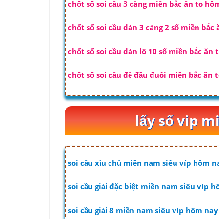
chốt số soi cầu 3 càng miền bắc ăn to hô
chốt số soi cầu dàn 3 càng 2 số miền bắc
chốt số soi cầu dàn lô 10 số miền bắc ăn
chốt số soi cầu đề đầu đuôi miền bắc ăn 
lấy số vip m
soi cầu xỉu chủ miền nam siêu víp hôm n
soi cầu giải đặc biệt miền nam siêu víp 
soi cầu giải 8 miền nam siêu víp hôm nay