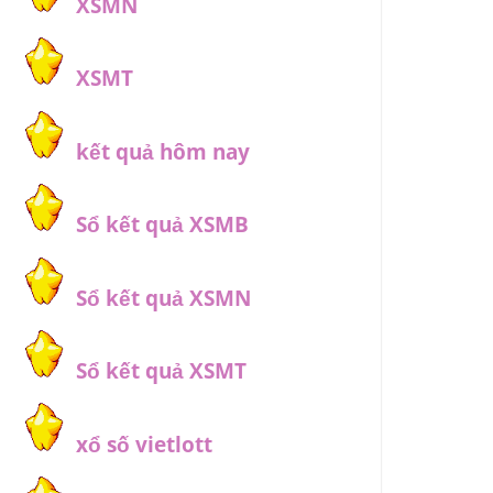
XSMN
XSMT
kết quả hôm nay
Sổ kết quả XSMB
Sổ kết quả XSMN
Sổ kết quả XSMT
xổ số vietlott