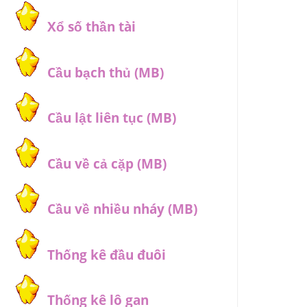
Xổ số thần tài
Cầu bạch thủ (MB)
Cầu lật liên tục (MB)
Cầu về cả cặp (MB)
Cầu về nhiều nháy (MB)
Thống kê đầu đuôi
Thống kê lô gan