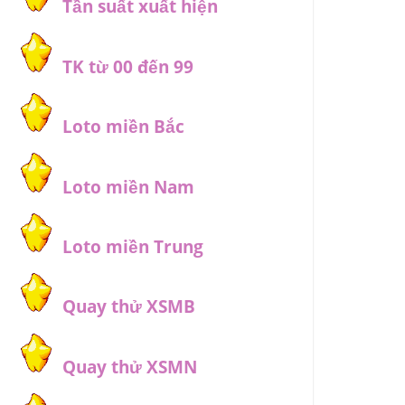
Tần suất xuất hiện
TK từ 00 đến 99
Loto miền Bắc
Loto miền Nam
Loto miền Trung
Quay thử XSMB
Quay thử XSMN