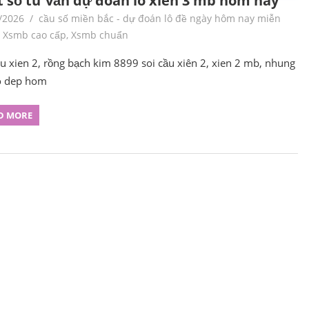
t số tư vấn dự đoán lô xiên 3 mb hôm nay
/2026
cầu số miền bắc - dự đoán lô đề ngày hôm nay miễn
Xsmb cao cấp
,
Xsmb chuẩn
au xien 2, rồng bạch kim 8899 soi cầu xiên 2, xien 2 mb, nhung
o dep hom
D MORE