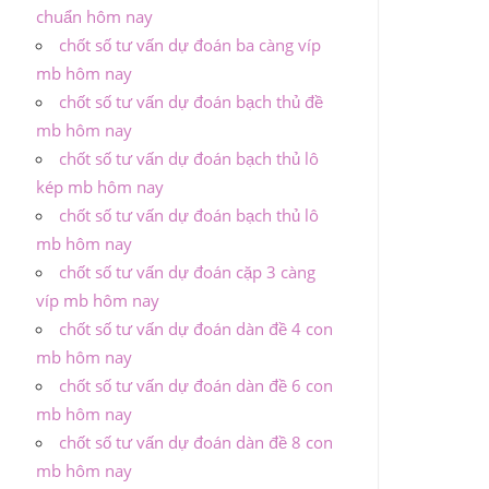
chuẩn hôm nay
chốt số tư vấn dự đoán ba càng víp
mb hôm nay
chốt số tư vấn dự đoán bạch thủ đề
mb hôm nay
chốt số tư vấn dự đoán bạch thủ lô
kép mb hôm nay
chốt số tư vấn dự đoán bạch thủ lô
mb hôm nay
chốt số tư vấn dự đoán cặp 3 càng
víp mb hôm nay
chốt số tư vấn dự đoán dàn đề 4 con
mb hôm nay
chốt số tư vấn dự đoán dàn đề 6 con
mb hôm nay
chốt số tư vấn dự đoán dàn đề 8 con
mb hôm nay