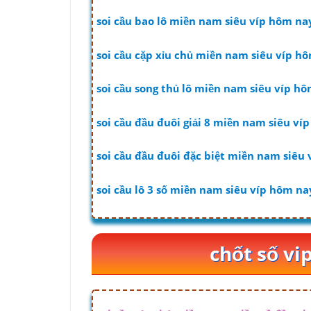
soi cầu bao lô miền nam siêu víp hôm na
soi cầu cặp xỉu chủ miền nam siêu víp h
soi cầu song thủ lô miền nam siêu víp h
soi cầu đầu đuôi giải 8 miền nam siêu ví
soi cầu đầu đuôi đặc biệt miền nam siêu
soi cầu lô 3 số miền nam siêu víp hôm na
chốt số vi