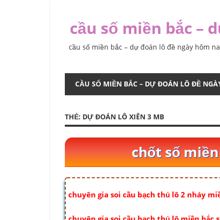
Skip
to
cầu số miền bắc – 
content
cầu số miền bắc – dự đoán lô đề ngày hôm na
CẦU SỐ MIỀN BẮC – DỰ ĐOÁN LÔ ĐỀ NGÀ
THẺ:
DỰ ĐOÁN LÔ XIÊN 3 MB
chốt số miền
chuyên gia soi cầu bạch thủ lô 2 nháy mi
chuyên gia soi cầu bạch thủ lô miền bắc s