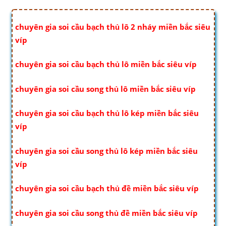
chuyên gia soi cầu bạch thủ lô 2 nháy miền bắc siêu
víp
chuyên gia soi cầu bạch thủ lô miền bắc siêu víp
chuyên gia soi cầu song thủ lô miền bắc siêu víp
chuyên gia soi cầu bạch thủ lô kép miền bắc siêu
víp
chuyên gia soi cầu song thủ lô kép miền bắc siêu
víp
chuyên gia soi cầu bạch thủ đề miền bắc siêu víp
chuyên gia soi cầu song thủ đề miền bắc siêu víp