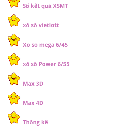
Sổ kết quả XSMT
xổ số vietlott
Xo so mega 6/45
xổ số Power 6/55
Max 3D
Max 4D
Thống kê