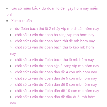
cầu số miền bắc – dự đoán lô đề ngày hôm nay miễn
phí
Xsmb chuẩn
dự đoán bạch thủ lô 2 nháy víp mb chuẩn hôm nay
chốt số tư vấn dự đoán ba càng víp mb hôm nay
chốt số tư vấn dự đoán bạch thủ đề mb hôm nay
chốt số tư vấn dự đoán bạch thủ lô kép mb hôm
nay
chốt số tư vấn dự đoán bạch thủ lô mb hôm nay
chốt số tư vấn dự đoán cặp 3 càng víp mb hôm nay
chốt số tư vấn dự đoán dàn đề 4 con mb hôm nay
chốt số tư vấn dự đoán dàn đề 6 con mb hôm nay
chốt số tư vấn dự đoán dàn đề 8 con mb hôm nay
chốt số tư vấn dự đoán dàn đề 10 con mb hôm nay
chốt số tư vấn dự đoán dàn đề đầu đuôi mb hôm
nay