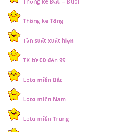
Thống kê Đầu – Đuôi
Thống kê Tổng
Tần suất xuất hiện
TK từ 00 đến 99
Loto miền Bắc
Loto miền Nam
Loto miền Trung