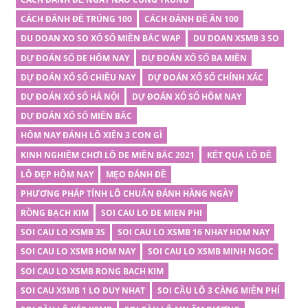
CÁCH ĐÁNH ĐỀ TRÚNG 100
CÁCH ĐÁNH ĐỀ ĂN 100
DU DOAN XO SO XỔ SỐ MIỀN BẮC WAP
DU DOAN XSMB 3 SO
DỰ ĐOÁN SỐ DE HÔM NAY
DỰ ĐOÁN XỔ SỐ BA MIỀN
DỰ ĐOÁN XỔ SỐ CHIỀU NAY
DỰ ĐOÁN XỔ SỐ CHÍNH XÁC
DỰ ĐOÁN XỔ SỐ HÀ NỘI
DỰ ĐOÁN XỔ SỐ HÔM NAY
DỰ ĐOÁN XỔ SỐ MIỀN BẮC
HÔM NAY ĐÁNH LÔ XIÊN 3 CON GÌ
KINH NGHIỆM CHƠI LÔ DE MIỀN BẮC 2021
KẾT QUẢ LÔ ĐỀ
LÔ ĐẸP HÔM NAY
MẸO ĐÁNH ĐỀ
PHƯƠNG PHÁP TÍNH LÔ CHUẨN ĐÁNH HÀNG NGÀY
RỒNG BẠCH KIM
SOI CAU LO DE MIEN PHI
SOI CAU LO XSMB 3S
SOI CAU LO XSMB 16 NHAY HOM NAY
SOI CAU LO XSMB HOM NAY
SOI CAU LO XSMB MINH NGOC
SOI CAU LO XSMB RONG BACH KIM
SOI CAU XSMB 1 LO DUY NHAT
SOI CẦU LÔ 3 CÀNG MIỄN PHÍ