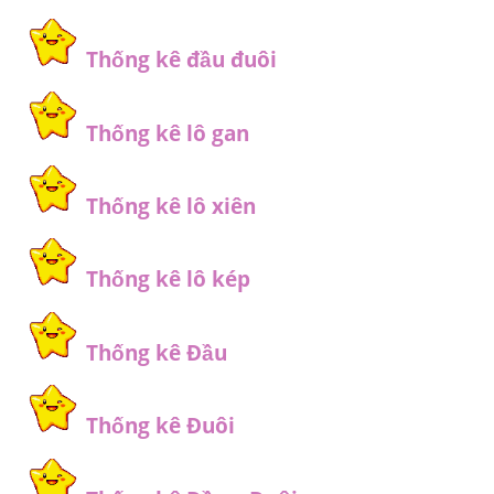
Thống kê đầu đuôi
Thống kê lô gan
Thống kê lô xiên
Thống kê lô kép
Thống kê Đầu
Thống kê Đuôi