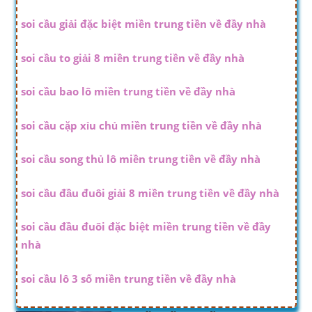
soi cầu giải đặc biệt miền trung tiền về đầy nhà
soi cầu to giải 8 miền trung tiền về đầy nhà
soi cầu bao lô miền trung tiền về đầy nhà
soi cầu cặp xỉu chủ miền trung tiền về đầy nhà
soi cầu song thủ lô miền trung tiền về đầy nhà
soi cầu đầu đuôi giải 8 miền trung tiền về đầy nhà
soi cầu đầu đuôi đặc biệt miền trung tiền về đầy
nhà
soi cầu lô 3 số miền trung tiền về đầy nhà