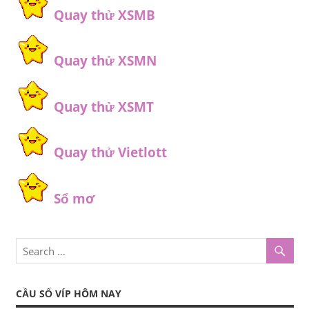
Quay thử XSMB
Quay thử XSMN
Quay thử XSMT
Quay thử Vietlott
Sổ mơ
CẦU SỐ VÍP HÔM NAY