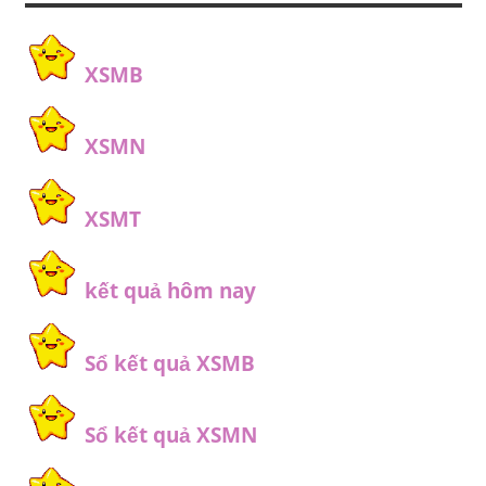
XSMB
XSMN
XSMT
kết quả hôm nay
Sổ kết quả XSMB
Sổ kết quả XSMN