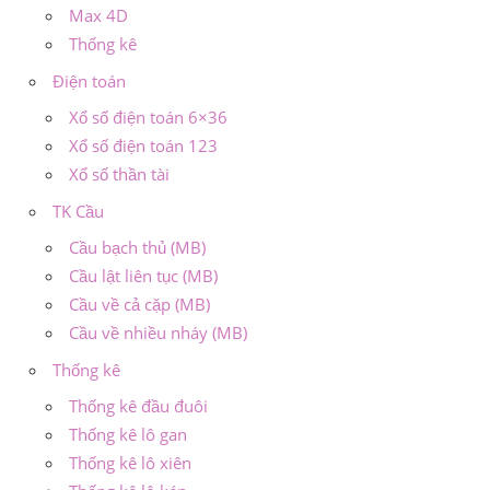
Max 4D
Thống kê
Điện toán
Xổ số điện toán 6×36
Xổ số điện toán 123
Xổ số thần tài
TK Cầu
Cầu bạch thủ (MB)
Cầu lật liên tục (MB)
Cầu về cả cặp (MB)
Cầu về nhiều nháy (MB)
Thống kê
Thống kê đầu đuôi
Thống kê lô gan
Thống kê lô xiên