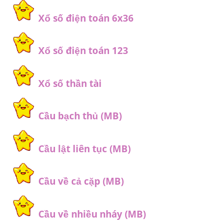
Xổ số điện toán 6x36
Xổ số điện toán 123
Xổ số thần tài
Cầu bạch thủ (MB)
Cầu lật liên tục (MB)
Cầu về cả cặp (MB)
Cầu về nhiều nháy (MB)