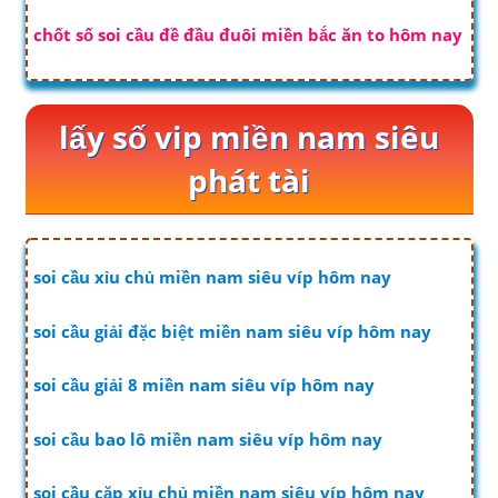
chốt số soi cầu đề đầu đuôi miền bắc ăn to hôm nay
lấy số vip miền nam siêu
phát tài
soi cầu xỉu chủ miền nam siêu víp hôm nay
soi cầu giải đặc biệt miền nam siêu víp hôm nay
soi cầu giải 8 miền nam siêu víp hôm nay
soi cầu bao lô miền nam siêu víp hôm nay
soi cầu cặp xỉu chủ miền nam siêu víp hôm nay