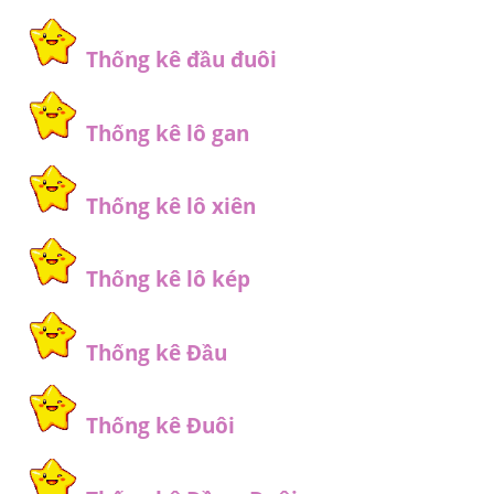
Thống kê đầu đuôi
Thống kê lô gan
Thống kê lô xiên
Thống kê lô kép
Thống kê Đầu
Thống kê Đuôi