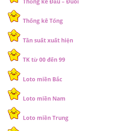
Thống kê Đầu – Đuôi
Thống kê Tổng
Tần suất xuất hiện
TK từ 00 đến 99
Loto miền Bắc
Loto miền Nam
Loto miền Trung