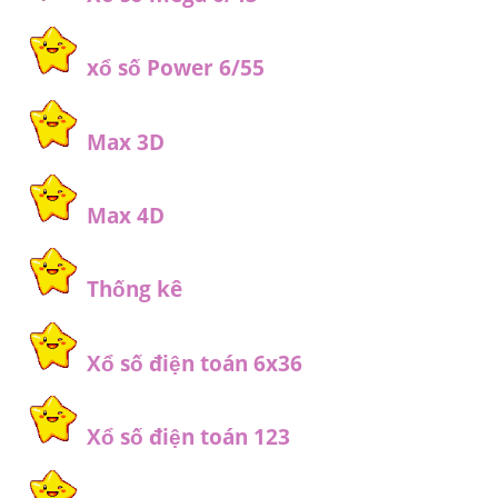
xổ số Power 6/55
Max 3D
Max 4D
Thống kê
Xổ số điện toán 6x36
Xổ số điện toán 123