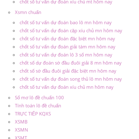
chốt số tư vấn dự đoán xíu chủ mt hôm nay
Xsmn chuẩn
chốt số tư vấn dự đoán bao lô mn hôm nay
chốt số tư vấn dự đoán cặp xíu chủ mn hôm nay
chốt số tư vấn dự đoán đặc biệt mn hôm nay
chốt số tư vấn dự đoán giải tám mn hôm nay
chốt số tư vấn dự đoán lô 3 số mn hôm nay
chốt số dự đoán sớ đầu đuôi giải 8 mn hôm nay
chốt số sớ đầu đuôi giải đặc biệt mn hôm nay
chốt số tư vấn dự đoán song thủ lô mn hôm nay
chốt số tư vấn dự đoán xíu chủ mn hôm nay
Sổ mơ lô đề chuẩn 100
Tính toán lô đề chuẩn
TRỰC TIẾP KQXS
XSMB
XSMN
XSMT