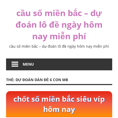
Skip
cầu số miền bắc – dự
to
content
đoán lô đề ngày hôm
nay miễn phí
cầu số miền bắc – dự đoán lô đề ngày hôm nay miễn phí
MENU
THẺ:
DỰ ĐOÁN DÀN ĐỀ 6 CON MB
chốt số miền bắc siêu víp
hôm nay