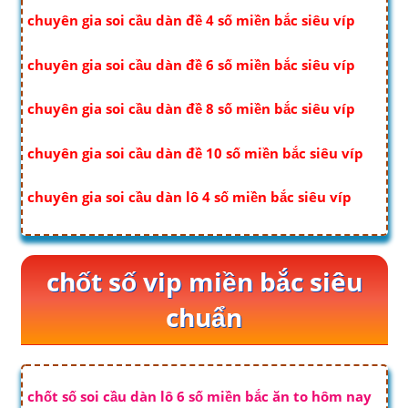
chuyên gia soi cầu dàn đề 4 số miền bắc siêu víp
chuyên gia soi cầu dàn đề 6 số miền bắc siêu víp
chuyên gia soi cầu dàn đề 8 số miền bắc siêu víp
chuyên gia soi cầu dàn đề 10 số miền bắc siêu víp
chuyên gia soi cầu dàn lô 4 số miền bắc siêu víp
chốt số vip miền bắc siêu
chuẩn
chốt số soi cầu dàn lô 6 số miền bắc ăn to hôm nay