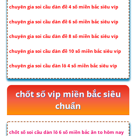
chuyên gia soi cầu dàn đề 4 số miền bắc siêu víp
chuyên gia soi cầu dàn đề 6 số miền bắc siêu víp
chuyên gia soi cầu dàn đề 8 số miền bắc siêu víp
chuyên gia soi cầu dàn đề 10 số miền bắc siêu víp
chuyên gia soi cầu dàn lô 4 số miền bắc siêu víp
chốt số vip miền bắc siêu
chuẩn
chốt số soi cầu dàn lô 6 số miền bắc ăn to hôm nay