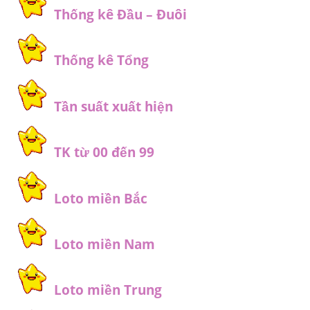
Thống kê Đầu – Đuôi
Thống kê Tổng
Tần suất xuất hiện
TK từ 00 đến 99
Loto miền Bắc
Loto miền Nam
Loto miền Trung