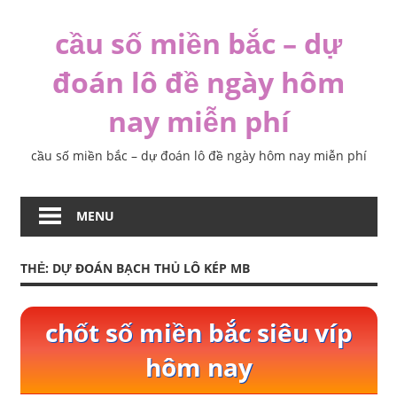
Skip
cầu số miền bắc – dự
to
content
đoán lô đề ngày hôm
nay miễn phí
cầu số miền bắc – dự đoán lô đề ngày hôm nay miễn phí
MENU
THẺ:
DỰ ĐOÁN BẠCH THỦ LÔ KÉP MB
chốt số miền bắc siêu víp
hôm nay