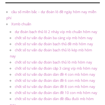
cầu số miền bắc – dự đoán lô đề ngày hôm nay miễn
phí
Xsmb chuẩn
dự đoán bạch thủ lô 2 nháy víp mb chuẩn hôm nay
chốt số tư vấn dự đoán ba càng víp mb hôm nay
chốt số tư vấn dự đoán bạch thủ đề mb hôm nay
chốt số tư vấn dự đoán bạch thủ lô kép mb hôm
nay
chốt số tư vấn dự đoán bạch thủ lô mb hôm nay
chốt số tư vấn dự đoán cặp 3 càng víp mb hôm nay
chốt số tư vấn dự đoán dàn đề 4 con mb hôm nay
chốt số tư vấn dự đoán dàn đề 6 con mb hôm nay
chốt số tư vấn dự đoán dàn đề 8 con mb hôm nay
chốt số tư vấn dự đoán dàn đề 10 con mb hôm nay
chốt số tư vấn dự đoán dàn đề đầu đuôi mb hôm
nay