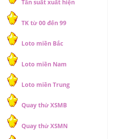
Tần suất xuất hiện
TK từ 00 đến 99
Loto miền Bắc
Loto miền Nam
Loto miền Trung
Quay thử XSMB
Quay thử XSMN