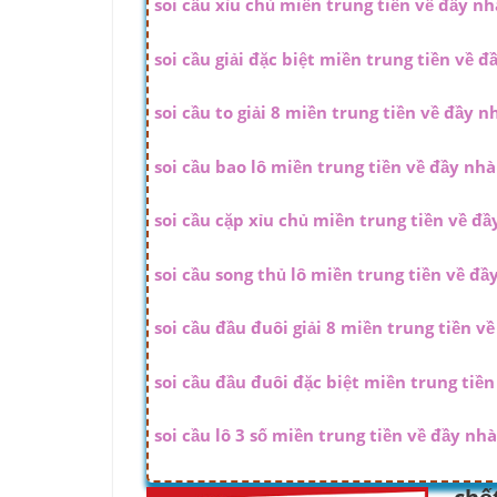
soi cầu xỉu chủ miền trung tiền về đầy nh
soi cầu giải đặc biệt miền trung tiền về đ
soi cầu to giải 8 miền trung tiền về đầy n
soi cầu bao lô miền trung tiền về đầy nhà
soi cầu cặp xỉu chủ miền trung tiền về đầ
soi cầu song thủ lô miền trung tiền về đầ
soi cầu đầu đuôi giải 8 miền trung tiền v
soi cầu đầu đuôi đặc biệt miền trung tiề
soi cầu lô 3 số miền trung tiền về đầy nhà