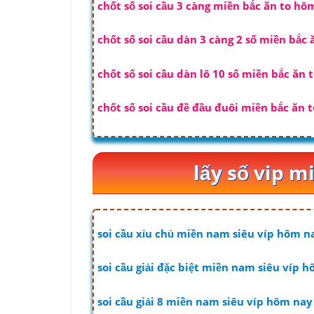
chốt số soi cầu 3 càng miền bắc ăn to hô
chốt số soi cầu dàn 3 càng 2 số miền bắc
chốt số soi cầu dàn lô 10 số miền bắc ăn
chốt số soi cầu đề đầu đuôi miền bắc ăn 
lấy số vip m
soi cầu xỉu chủ miền nam siêu víp hôm n
soi cầu giải đặc biệt miền nam siêu víp 
soi cầu giải 8 miền nam siêu víp hôm nay