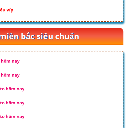
iêu víp
 miền bắc siêu chuẩn
to hôm nay
to hôm nay
n to hôm nay
n to hôm nay
n to hôm nay