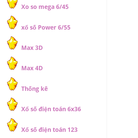
Xo so mega 6/45
xổ số Power 6/55
Max 3D
Max 4D
Thống kê
Xổ số điện toán 6x36
Xổ số điện toán 123