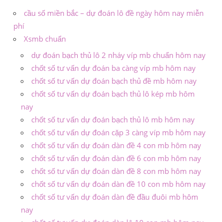
cầu số miền bắc – dự đoán lô đề ngày hôm nay miễn
phí
Xsmb chuẩn
dự đoán bạch thủ lô 2 nháy víp mb chuẩn hôm nay
chốt số tư vấn dự đoán ba càng víp mb hôm nay
chốt số tư vấn dự đoán bạch thủ đề mb hôm nay
chốt số tư vấn dự đoán bạch thủ lô kép mb hôm
nay
chốt số tư vấn dự đoán bạch thủ lô mb hôm nay
chốt số tư vấn dự đoán cặp 3 càng víp mb hôm nay
chốt số tư vấn dự đoán dàn đề 4 con mb hôm nay
chốt số tư vấn dự đoán dàn đề 6 con mb hôm nay
chốt số tư vấn dự đoán dàn đề 8 con mb hôm nay
chốt số tư vấn dự đoán dàn đề 10 con mb hôm nay
chốt số tư vấn dự đoán dàn đề đầu đuôi mb hôm
nay