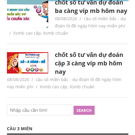
chốt số tư vấn dự đoán
ba càng víp mb hôm nay
08/08/2026
cầu số miền bắc - dự
đoán lô đề ngày hôm nay miễn phí
Xsmb cao cấp
,
Xsmb chuẩn
chốt số tư vấn dự đoán
cặp 3 càng víp mb hôm
nay
08/08/2026
cầu số miền bắc - dự đoán lô đề ngày hôm
nay miễn phí
Xsmb cao cấp
,
Xsmb chuẩn
SEARCH
CẦU 3 MIỀN