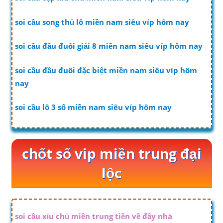
soi cầu song thủ lô miền nam siêu víp hôm nay
soi cầu đầu đuôi giải 8 miền nam siêu víp hôm nay
soi cầu đầu đuôi đặc biệt miền nam siêu víp hôm
nay
soi cầu lô 3 số miền nam siêu víp hôm nay
chốt số vip miền trung đại
lộc
soi cầu xỉu chủ miền trung tiền về đầy nhà