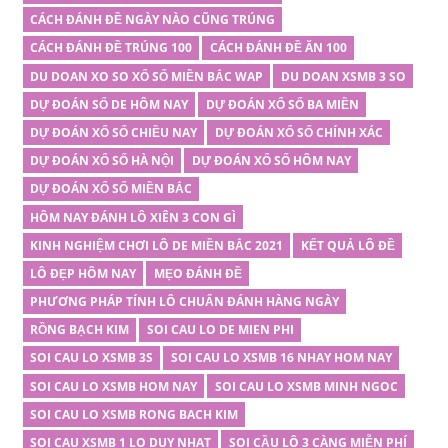
CÁCH ĐÁNH ĐỀ NGÀY NÀO CŨNG TRÚNG
CÁCH ĐÁNH ĐỀ TRÚNG 100
CÁCH ĐÁNH ĐỀ ĂN 100
DU DOAN XO SO XỔ SỐ MIỀN BẮC WAP
DU DOAN XSMB 3 SO
DỰ ĐOÁN SỐ DE HÔM NAY
DỰ ĐOÁN XỔ SỐ BA MIỀN
DỰ ĐOÁN XỔ SỐ CHIỀU NAY
DỰ ĐOÁN XỔ SỐ CHÍNH XÁC
DỰ ĐOÁN XỔ SỐ HÀ NỘI
DỰ ĐOÁN XỔ SỐ HÔM NAY
DỰ ĐOÁN XỔ SỐ MIỀN BẮC
HÔM NAY ĐÁNH LÔ XIÊN 3 CON GÌ
KINH NGHIỆM CHƠI LÔ DE MIỀN BẮC 2021
KẾT QUẢ LÔ ĐỀ
LÔ ĐẸP HÔM NAY
MẸO ĐÁNH ĐỀ
PHƯƠNG PHÁP TÍNH LÔ CHUẨN ĐÁNH HÀNG NGÀY
RỒNG BẠCH KIM
SOI CAU LO DE MIEN PHI
SOI CAU LO XSMB 3S
SOI CAU LO XSMB 16 NHAY HOM NAY
SOI CAU LO XSMB HOM NAY
SOI CAU LO XSMB MINH NGOC
SOI CAU LO XSMB RONG BACH KIM
SOI CAU XSMB 1 LO DUY NHAT
SOI CẦU LÔ 3 CÀNG MIỄN PHÍ