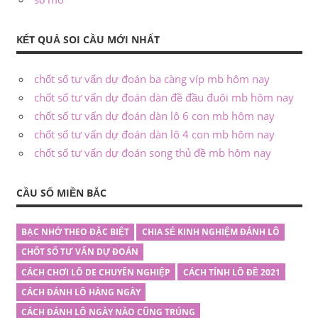
KẾT QUẢ SOI CẦU MỚI NHẤT
chốt số tư vấn dự đoán ba càng víp mb hôm nay
chốt số tư vấn dự đoán dàn đề đầu đuôi mb hôm nay
chốt số tư vấn dự đoán dàn lô 6 con mb hôm nay
chốt số tư vấn dự đoán dàn lô 4 con mb hôm nay
chốt số tư vấn dự đoán song thủ đề mb hôm nay
CẦU SỐ MIỀN BẮC
BẠC NHỚ THEO ĐẶC BIỆT
CHIA SẺ KINH NGHIỆM ĐÁNH LÔ
CHỐT SỐ TƯ VẤN DỰ ĐOÁN
CÁCH CHƠI LÔ DE CHUYÊN NGHIỆP
CÁCH TÍNH LÔ ĐỀ 2021
CÁCH ĐÁNH LÔ HÀNG NGÀY
CÁCH ĐÁNH LÔ NGÀY NÀO CŨNG TRÚNG