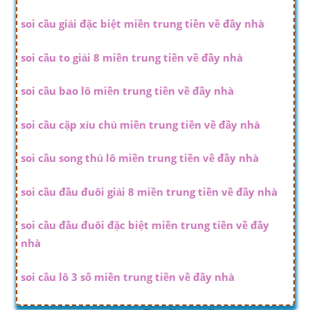
soi cầu giải đặc biệt miền trung tiền về đầy nhà
soi cầu to giải 8 miền trung tiền về đầy nhà
soi cầu bao lô miền trung tiền về đầy nhà
soi cầu cặp xỉu chủ miền trung tiền về đầy nhà
soi cầu song thủ lô miền trung tiền về đầy nhà
soi cầu đầu đuôi giải 8 miền trung tiền về đầy nhà
soi cầu đầu đuôi đặc biệt miền trung tiền về đầy
nhà
soi cầu lô 3 số miền trung tiền về đầy nhà