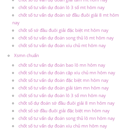
chốt số tư vấn dự đoán lô 3 số mt hôm nay
chốt số tư vấn dự đoán sớ đầu đuôi giải 8 mt hôm
nay
chốt số sớ đầu đuôi giải đặc biệt mt hôm nay
chốt số tư vấn dự đoán song thủ lô mt hôm nay
chốt số tư vấn dự đoán xíu chủ mt hôm nay
Xsmn chuẩn
chốt số tư vấn dự đoán bao lô mn hôm nay
chốt số tư vấn dự đoán cặp xíu chủ mn hôm nay
chốt số tư vấn dự đoán đặc biệt mn hôm nay
chốt số tư vấn dự đoán giải tám mn hôm nay
chốt số tư vấn dự đoán lô 3 số mn hôm nay
chốt số dự đoán sớ đầu đuôi giải 8 mn hôm nay
chốt số sớ đầu đuôi giải đặc biệt mn hôm nay
chốt số tư vấn dự đoán song thủ lô mn hôm nay
chốt số tư vấn dự đoán xíu chủ mn hôm nay