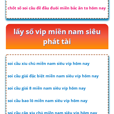
chốt số soi cầu đề đầu đuôi miền bắc ăn to hôm nay
lấy số vip miền nam siêu
phát tài
soi cầu xỉu chủ miền nam siêu víp hôm nay
soi cầu giải đặc biệt miền nam siêu víp hôm nay
soi cầu giải 8 miền nam siêu víp hôm nay
soi cầu bao lô miền nam siêu víp hôm nay
soi cầu cặp xỉu chủ miền nam siêu víp hôm nay