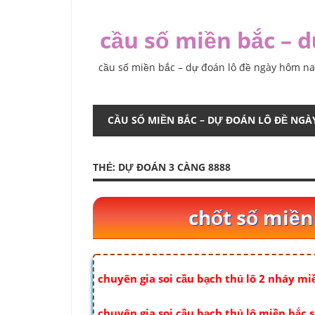
Skip
to
cầu số miền bắc – 
content
cầu số miền bắc – dự đoán lô đề ngày hôm na
CẦU SỐ MIỀN BẮC – DỰ ĐOÁN LÔ ĐỀ NGÀ
THẺ:
DỰ ĐOÁN 3 CÀNG 8888
chốt số miền
chuyên gia soi cầu bạch thủ lô 2 nháy mi
chuyên gia soi cầu bạch thủ lô miền bắc s