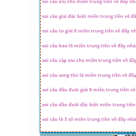
soi cầu xỉu chủ miền trung tiền về đầy nh
soi cầu giải đặc biệt miền trung tiền về đ
soi cầu to giải 8 miền trung tiền về đầy n
soi cầu bao lô miền trung tiền về đầy nhà
soi cầu cặp xỉu chủ miền trung tiền về đầ
soi cầu song thủ lô miền trung tiền về đầ
soi cầu đầu đuôi giải 8 miền trung tiền v
soi cầu đầu đuôi đặc biệt miền trung tiề
soi cầu lô 3 số miền trung tiền về đầy nhà