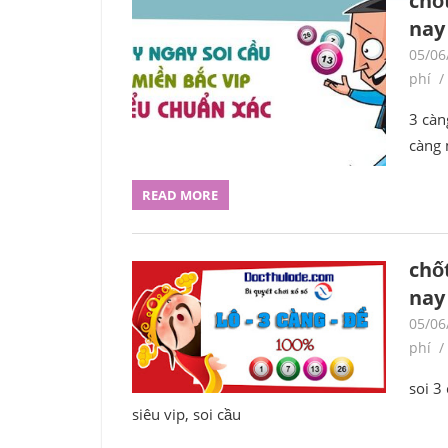
chố
nay
05/06
phí
3 càn
càng 
READ MORE
chố
nay
05/06
phí
soi 3
siêu vip, soi cầu