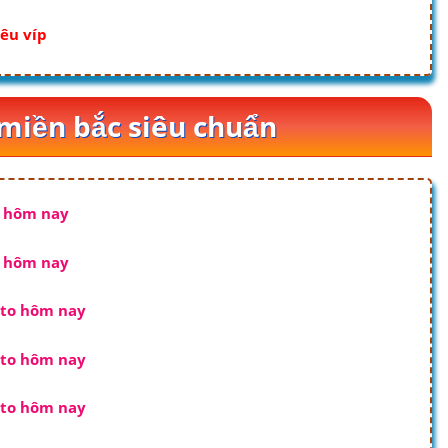
iêu víp
 miền bắc siêu chuẩn
to hôm nay
to hôm nay
n to hôm nay
n to hôm nay
n to hôm nay