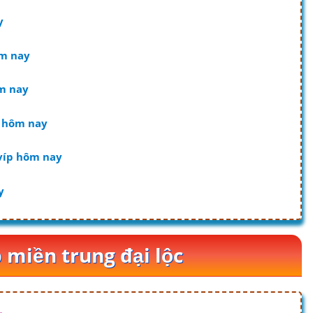
y
ôm nay
ôm nay
p hôm nay
 víp hôm nay
y
p miền trung đại lộc