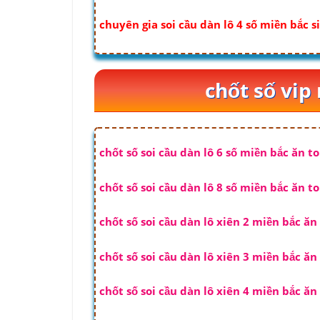
chuyên gia soi cầu dàn lô 4 số miền bắc s
chốt số vip
chốt số soi cầu dàn lô 6 số miền bắc ăn 
chốt số soi cầu dàn lô 8 số miền bắc ăn 
chốt số soi cầu dàn lô xiên 2 miền bắc ă
chốt số soi cầu dàn lô xiên 3 miền bắc ă
chốt số soi cầu dàn lô xiên 4 miền bắc ă