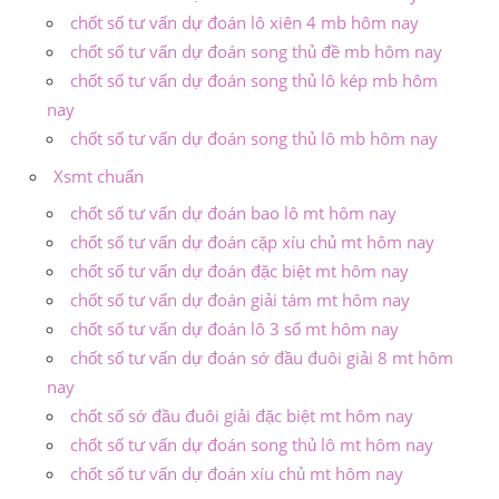
chốt số tư vấn dự đoán lô xiên 4 mb hôm nay
chốt số tư vấn dự đoán song thủ đề mb hôm nay
chốt số tư vấn dự đoán song thủ lô kép mb hôm
nay
chốt số tư vấn dự đoán song thủ lô mb hôm nay
Xsmt chuẩn
chốt số tư vấn dự đoán bao lô mt hôm nay
chốt số tư vấn dự đoán cặp xíu chủ mt hôm nay
chốt số tư vấn dự đoán đặc biệt mt hôm nay
chốt số tư vấn dự đoán giải tám mt hôm nay
chốt số tư vấn dự đoán lô 3 số mt hôm nay
chốt số tư vấn dự đoán sớ đầu đuôi giải 8 mt hôm
nay
chốt số sớ đầu đuôi giải đặc biệt mt hôm nay
chốt số tư vấn dự đoán song thủ lô mt hôm nay
chốt số tư vấn dự đoán xíu chủ mt hôm nay