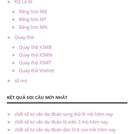
KQ Lô tô
Bảng loto MB
Bảng loto MT
Bảng loto MN
Quay thử
Quay thử XSMB
Quay thử XSMN
Quay thử XSMT
Quay thử Vietlott
sổ mơ
KẾT QUẢ SOI CẦU MỚI NHẤT
chốt số tư vấn dự đoán song thủ lô mb hôm nay
chốt số tư vấn dự đoán lô xiên 3 mb hôm nay
chốt số tư vấn dự đoán dàn lô 8 con mb hôm nay