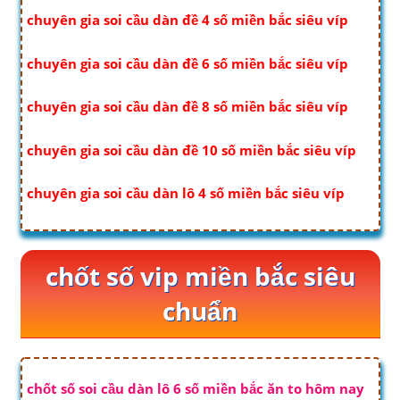
chuyên gia soi cầu dàn đề 4 số miền bắc siêu víp
chuyên gia soi cầu dàn đề 6 số miền bắc siêu víp
chuyên gia soi cầu dàn đề 8 số miền bắc siêu víp
chuyên gia soi cầu dàn đề 10 số miền bắc siêu víp
chuyên gia soi cầu dàn lô 4 số miền bắc siêu víp
chốt số vip miền bắc siêu
chuẩn
chốt số soi cầu dàn lô 6 số miền bắc ăn to hôm nay