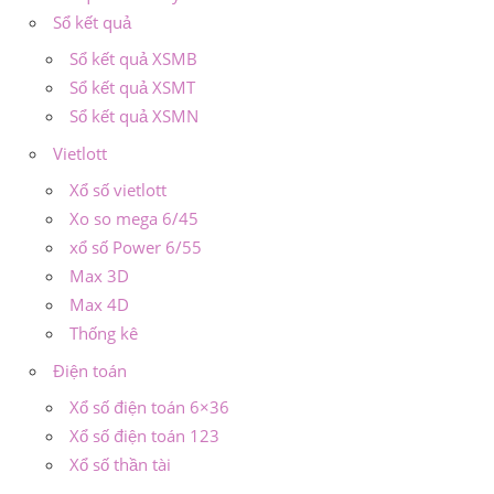
Sổ kết quả
Sổ kết quả XSMB
Sổ kết quả XSMT
Sổ kết quả XSMN
Vietlott
Xổ số vietlott
Xo so mega 6/45
xổ số Power 6/55
Max 3D
Max 4D
Thống kê
Điện toán
Xổ số điện toán 6×36
Xổ số điện toán 123
Xổ số thần tài