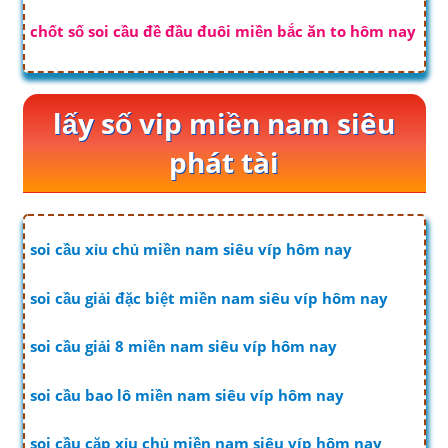
chốt số soi cầu đề đầu đuôi miền bắc ăn to hôm nay
lấy số vip miền nam siêu
phát tài
soi cầu xỉu chủ miền nam siêu víp hôm nay
soi cầu giải đặc biệt miền nam siêu víp hôm nay
soi cầu giải 8 miền nam siêu víp hôm nay
soi cầu bao lô miền nam siêu víp hôm nay
soi cầu cặp xỉu chủ miền nam siêu víp hôm nay