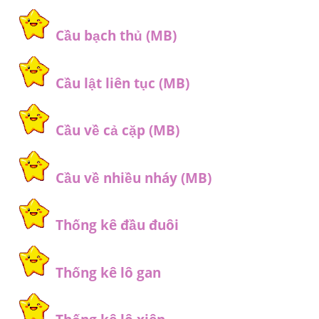
Cầu bạch thủ (MB)
Cầu lật liên tục (MB)
Cầu về cả cặp (MB)
Cầu về nhiều nháy (MB)
Thống kê đầu đuôi
Thống kê lô gan