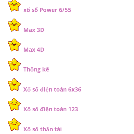
xổ số Power 6/55
Max 3D
Max 4D
Thống kê
Xổ số điện toán 6x36
Xổ số điện toán 123
Xổ số thần tài