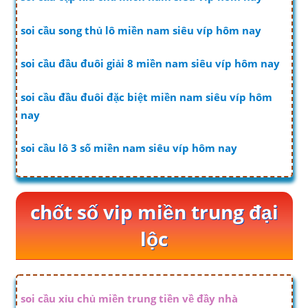
soi cầu song thủ lô miền nam siêu víp hôm nay
soi cầu đầu đuôi giải 8 miền nam siêu víp hôm nay
soi cầu đầu đuôi đặc biệt miền nam siêu víp hôm
nay
soi cầu lô 3 số miền nam siêu víp hôm nay
chốt số vip miền trung đại
lộc
soi cầu xỉu chủ miền trung tiền về đầy nhà