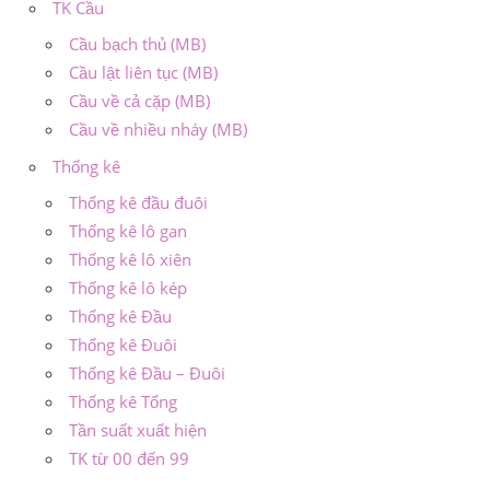
TK Cầu
Cầu bạch thủ (MB)
Cầu lật liên tục (MB)
Cầu về cả cặp (MB)
Cầu về nhiều nháy (MB)
Thống kê
Thống kê đầu đuôi
Thống kê lô gan
Thống kê lô xiên
Thống kê lô kép
Thống kê Đầu
Thống kê Đuôi
Thống kê Đầu – Đuôi
Thống kê Tổng
Tần suất xuất hiện
TK từ 00 đến 99