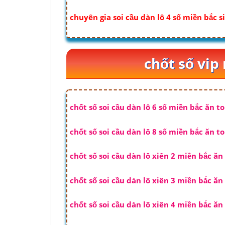
chuyên gia soi cầu dàn lô 4 số miền bắc s
chốt số vip
chốt số soi cầu dàn lô 6 số miền bắc ăn 
chốt số soi cầu dàn lô 8 số miền bắc ăn 
chốt số soi cầu dàn lô xiên 2 miền bắc ă
chốt số soi cầu dàn lô xiên 3 miền bắc ă
chốt số soi cầu dàn lô xiên 4 miền bắc ă