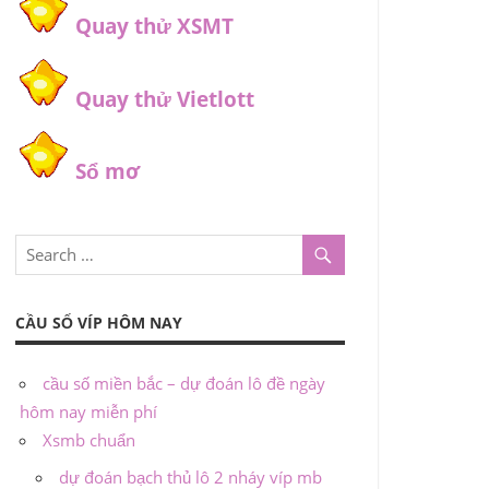
Quay thử XSMT
Quay thử Vietlott
Sổ mơ
CẦU SỐ VÍP HÔM NAY
cầu số miền bắc – dự đoán lô đề ngày
hôm nay miễn phí
Xsmb chuẩn
dự đoán bạch thủ lô 2 nháy víp mb