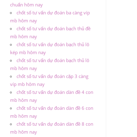
chuẩn hôm nay
chốt số tư vấn dự đoán ba càng víp
mb hôm nay
chốt số tư vấn dự đoán bạch thủ đề
mb hôm nay
chốt số tư vấn dự đoán bạch thủ lô
kép mb hôm nay
chốt số tư vấn dự đoán bạch thủ lô
mb hôm nay
chốt số tư vấn dự đoán cặp 3 càng
víp mb hôm nay
chốt số tư vấn dự đoán dàn đề 4 con
mb hôm nay
chốt số tư vấn dự đoán dàn đề 6 con
mb hôm nay
chốt số tư vấn dự đoán dàn đề 8 con
mb hôm nay