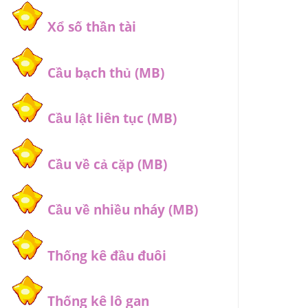
Xổ số thần tài
Cầu bạch thủ (MB)
Cầu lật liên tục (MB)
Cầu về cả cặp (MB)
Cầu về nhiều nháy (MB)
Thống kê đầu đuôi
Thống kê lô gan