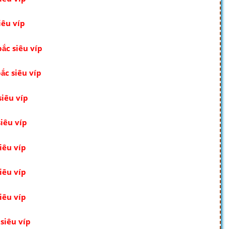
iêu víp
bắc siêu víp
ắc siêu víp
siêu víp
siêu víp
iêu víp
iêu víp
iêu víp
siêu víp