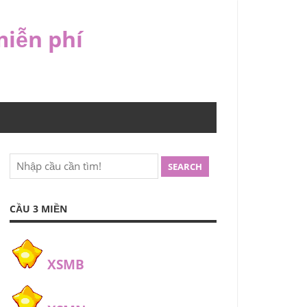
miễn phí
SEARCH
CẦU 3 MIỀN
XSMB