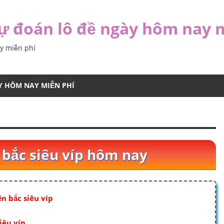
dự đoán lô đề ngày hôm nay 
y miễn phí
Y HÔM NAY MIỄN PHÍ
 bắc siêu víp hôm nay
ền bắc siêu víp
iêu víp