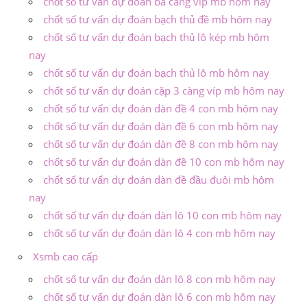
chốt số tư vấn dự đoán ba càng víp mb hôm nay
chốt số tư vấn dự đoán bạch thủ đề mb hôm nay
chốt số tư vấn dự đoán bạch thủ lô kép mb hôm
nay
chốt số tư vấn dự đoán bạch thủ lô mb hôm nay
chốt số tư vấn dự đoán cặp 3 càng víp mb hôm nay
chốt số tư vấn dự đoán dàn đề 4 con mb hôm nay
chốt số tư vấn dự đoán dàn đề 6 con mb hôm nay
chốt số tư vấn dự đoán dàn đề 8 con mb hôm nay
chốt số tư vấn dự đoán dàn đề 10 con mb hôm nay
chốt số tư vấn dự đoán dàn đề đầu đuôi mb hôm
nay
chốt số tư vấn dự đoán dàn lô 10 con mb hôm nay
chốt số tư vấn dự đoán dàn lô 4 con mb hôm nay
Xsmb cao cấp
chốt số tư vấn dự đoán dàn lô 8 con mb hôm nay
chốt số tư vấn dự đoán dàn lô 6 con mb hôm nay