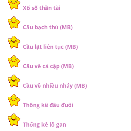
Xổ số thần tài
Cầu bạch thủ (MB)
Cầu lật liên tục (MB)
Cầu về cả cặp (MB)
Cầu về nhiều nháy (MB)
Thống kê đầu đuôi
Thống kê lô gan