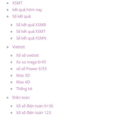
XSMT
kết quả hôm nay
Sổ kết quả
Sổ kết quả XSMB
Sổ kết quả XSMT
Sổ kết quả XSMN
Vietlott
Xổ số vietlott
Xo so mega 6/45
xổ số Power 6/55
Max 3D
Max 4D
Thống kê
Điện toán
Xổ số điện toán 6×36
Xổ số điện toán 123