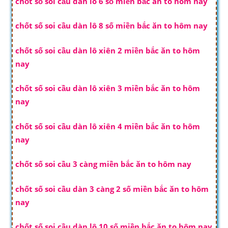
chốt số soi cầu dàn lô 6 số miền bắc ăn to hôm nay
chốt số soi cầu dàn lô 8 số miền bắc ăn to hôm nay
chốt số soi cầu dàn lô xiên 2 miền bắc ăn to hôm
nay
chốt số soi cầu dàn lô xiên 3 miền bắc ăn to hôm
nay
chốt số soi cầu dàn lô xiên 4 miền bắc ăn to hôm
nay
chốt số soi cầu 3 càng miền bắc ăn to hôm nay
chốt số soi cầu dàn 3 càng 2 số miền bắc ăn to hôm
nay
chốt số soi cầu dàn lô 10 số miền bắc ăn to hôm nay