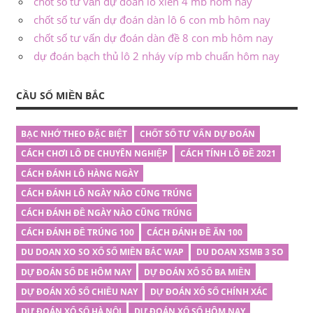
chốt số tư vấn dự đoán lô xiên 4 mb hôm nay
chốt số tư vấn dự đoán dàn lô 6 con mb hôm nay
chốt số tư vấn dự đoán dàn đề 8 con mb hôm nay
dự đoán bạch thủ lô 2 nháy víp mb chuẩn hôm nay
CẦU SỐ MIỀN BẮC
BẠC NHỚ THEO ĐẶC BIỆT
CHỐT SỐ TƯ VẤN DỰ ĐOÁN
CÁCH CHƠI LÔ DE CHUYÊN NGHIỆP
CÁCH TÍNH LÔ ĐỀ 2021
CÁCH ĐÁNH LÔ HÀNG NGÀY
CÁCH ĐÁNH LÔ NGÀY NÀO CŨNG TRÚNG
CÁCH ĐÁNH ĐỀ NGÀY NÀO CŨNG TRÚNG
CÁCH ĐÁNH ĐỀ TRÚNG 100
CÁCH ĐÁNH ĐỀ ĂN 100
DU DOAN XO SO XỔ SỐ MIỀN BẮC WAP
DU DOAN XSMB 3 SO
DỰ ĐOÁN SỐ DE HÔM NAY
DỰ ĐOÁN XỔ SỐ BA MIỀN
DỰ ĐOÁN XỔ SỐ CHIỀU NAY
DỰ ĐOÁN XỔ SỐ CHÍNH XÁC
DỰ ĐOÁN XỔ SỐ HÀ NỘI
DỰ ĐOÁN XỔ SỐ HÔM NAY