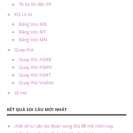
TK từ 00 đến 99
KQ Lô tô
Bảng loto MB
Bảng loto MT
Bảng loto MN
Quay thử
Quay thử XSMB
Quay thử XSMN
Quay thử XSMT
Quay thử Vietlott
sổ mơ
KẾT QUẢ SOI CẦU MỚI NHẤT
chốt số tư vấn dự đoán song thủ đề mb hôm nay