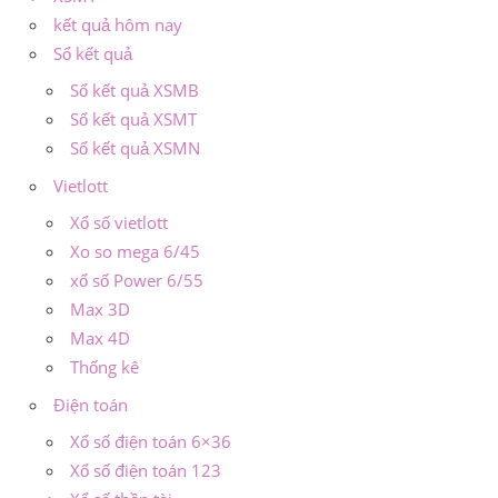
kết quả hôm nay
Sổ kết quả
Sổ kết quả XSMB
Sổ kết quả XSMT
Sổ kết quả XSMN
Vietlott
Xổ số vietlott
Xo so mega 6/45
xổ số Power 6/55
Max 3D
Max 4D
Thống kê
Điện toán
Xổ số điện toán 6×36
Xổ số điện toán 123