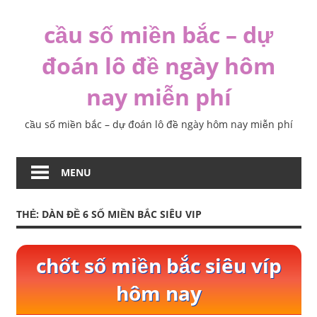
Skip
cầu số miền bắc – dự
to
content
đoán lô đề ngày hôm
nay miễn phí
cầu số miền bắc – dự đoán lô đề ngày hôm nay miễn phí
MENU
THẺ:
DÀN ĐỀ 6 SỐ MIỀN BẮC SIÊU VIP
chốt số miền bắc siêu víp
hôm nay