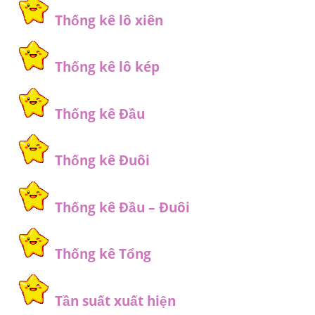
Thống kê lô xiên
Thống kê lô kép
Thống kê Đầu
Thống kê Đuôi
Thống kê Đầu – Đuôi
Thống kê Tổng
Tần suất xuất hiện