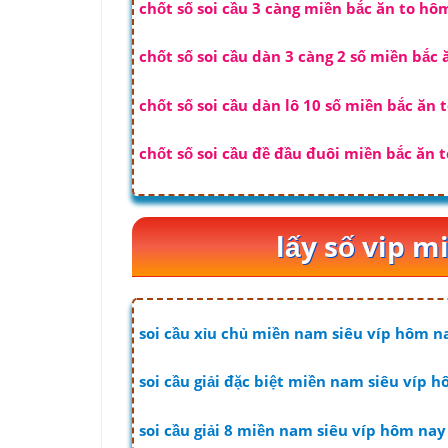
chốt số soi cầu 3 càng miền bắc ăn to hô
chốt số soi cầu dàn 3 càng 2 số miền bắc
chốt số soi cầu dàn lô 10 số miền bắc ăn
chốt số soi cầu đề đầu đuôi miền bắc ăn 
lấy số vip m
soi cầu xỉu chủ miền nam siêu víp hôm n
soi cầu giải đặc biệt miền nam siêu víp 
soi cầu giải 8 miền nam siêu víp hôm nay