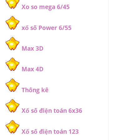
Xo so mega 6/45
xổ số Power 6/55
Max 3D
Max 4D
Thống kê
Xổ số điện toán 6x36
Xổ số điện toán 123