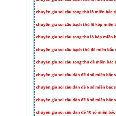
chuyên gia soi cầu song thủ lô miền bắc s
chuyên gia soi cầu bạch thủ lô kép miền 
chuyên gia soi cầu song thủ lô kép miền b
chuyên gia soi cầu bạch thủ đề miền bắc 
chuyên gia soi cầu song thủ đề miền bắc 
chuyên gia soi cầu dàn đề 4 số miền bắc s
chuyên gia soi cầu dàn đề 6 số miền bắc s
chuyên gia soi cầu dàn đề 8 số miền bắc s
chuyên gia soi cầu dàn đề 10 số miền bắc 