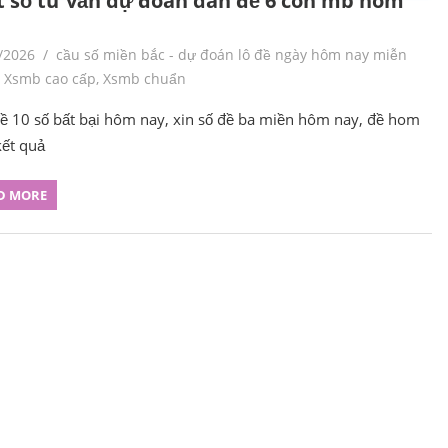
t số tư vấn dự đoán dàn đề 6 con mb hôm
/2026
cầu số miền bắc - dự đoán lô đề ngày hôm nay miễn
Xsmb cao cấp
,
Xsmb chuẩn
ề 10 số bất bại hôm nay, xin số đề ba miền hôm nay, đề hom
kết quả
D MORE