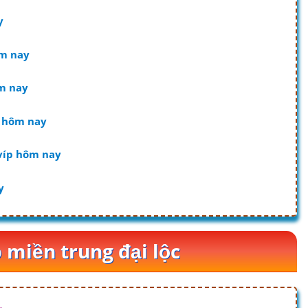
y
ôm nay
ôm nay
p hôm nay
 víp hôm nay
y
p miền trung đại lộc