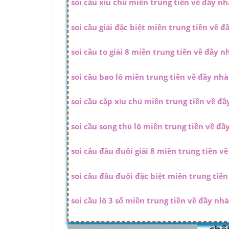
soi cầu xỉu chủ miền trung tiền về đầy nh
soi cầu giải đặc biệt miền trung tiền về đ
soi cầu to giải 8 miền trung tiền về đầy n
soi cầu bao lô miền trung tiền về đầy nhà
soi cầu cặp xỉu chủ miền trung tiền về đầ
soi cầu song thủ lô miền trung tiền về đầ
soi cầu đầu đuôi giải 8 miền trung tiền v
soi cầu đầu đuôi đặc biệt miền trung tiề
soi cầu lô 3 số miền trung tiền về đầy nhà