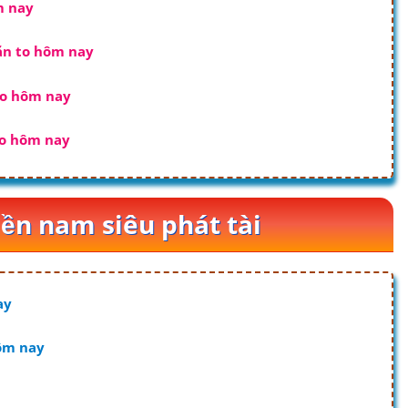
m nay
 ăn to hôm nay
 to hôm nay
to hôm nay
iền nam siêu phát tài
ay
hôm nay