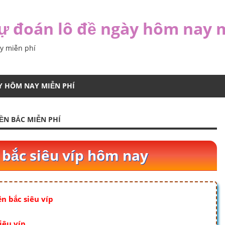
dự đoán lô đề ngày hôm nay 
y miễn phí
Y HÔM NAY MIỄN PHÍ
IỀN BẮC MIỄN PHÍ
 bắc siêu víp hôm nay
ền bắc siêu víp
iêu víp