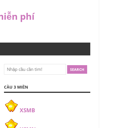
miễn phí
SEARCH
CẦU 3 MIỀN
XSMB