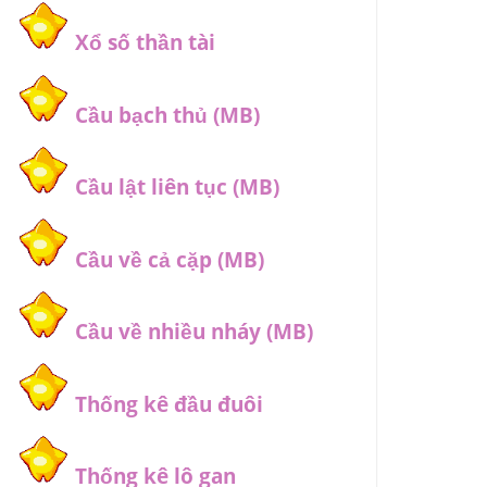
Xổ số thần tài
Cầu bạch thủ (MB)
Cầu lật liên tục (MB)
Cầu về cả cặp (MB)
Cầu về nhiều nháy (MB)
Thống kê đầu đuôi
Thống kê lô gan