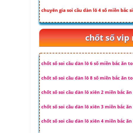
chuyên gia soi cầu dàn lô 4 số miền bắc s
chốt số vip
chốt số soi cầu dàn lô 6 số miền bắc ăn 
chốt số soi cầu dàn lô 8 số miền bắc ăn 
chốt số soi cầu dàn lô xiên 2 miền bắc ă
chốt số soi cầu dàn lô xiên 3 miền bắc ă
chốt số soi cầu dàn lô xiên 4 miền bắc ă