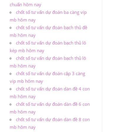
chuẩn hôm nay
chốt số tư vấn dự đoán ba càng víp
mb hôm nay
chốt số tư vấn dự đoán bạch thủ đề
mb hôm nay
chốt số tư vấn dự đoán bạch thủ lô
kép mb hôm nay
chốt số tư vấn dự đoán bạch thủ lô
mb hôm nay
chốt số tư vấn dự đoán cặp 3 càng
víp mb hôm nay
chốt số tư vấn dự đoán dàn đề 4 con
mb hôm nay
chốt số tư vấn dự đoán dàn đề 6 con
mb hôm nay
chốt số tư vấn dự đoán dàn đề 8 con
mb hôm nay