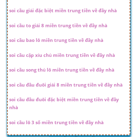
soi cầu giải đặc biệt miền trung tiền về đầy nhà
soi cầu to giải 8 miền trung tiền về đầy nhà
soi cầu bao lô miền trung tiền về đầy nhà
soi cầu cặp xỉu chủ miền trung tiền về đầy nhà
soi cầu song thủ lô miền trung tiền về đầy nhà
soi cầu đầu đuôi giải 8 miền trung tiền về đầy nhà
soi cầu đầu đuôi đặc biệt miền trung tiền về đầy
nhà
soi cầu lô 3 số miền trung tiền về đầy nhà