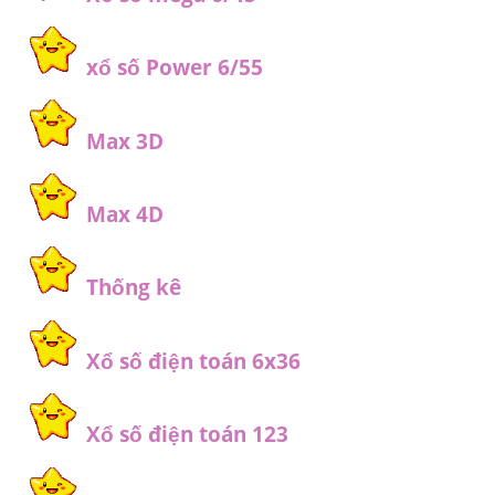
xổ số Power 6/55
Max 3D
Max 4D
Thống kê
Xổ số điện toán 6x36
Xổ số điện toán 123