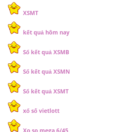
XSMT
kết quả hôm nay
Sổ kết quả XSMB
Sổ kết quả XSMN
Sổ kết quả XSMT
xổ số vietlott
Xo so mega 6/45