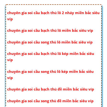
chuyên gia soi cầu bạch thủ lô 2 nháy miền bắc siêu
víp
chuyên gia soi cầu bạch thủ lô miền bắc siêu víp
chuyên gia soi cầu song thủ lô miền bắc siêu víp
chuyên gia soi cầu bạch thủ lô kép miền bắc siêu
víp
chuyên gia soi cầu song thủ lô kép miền bắc siêu
víp
chuyên gia soi cầu bạch thủ đề miền bắc siêu víp
chuyên gia soi cầu song thủ đề miền bắc siêu víp