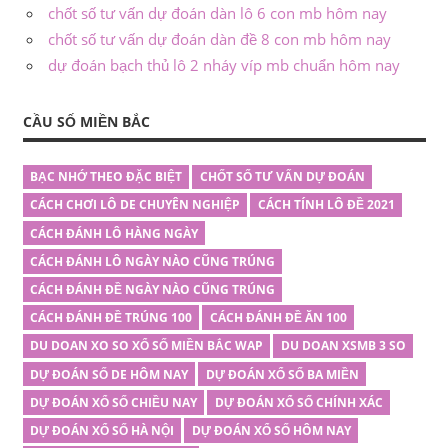
chốt số tư vấn dự đoán dàn lô 6 con mb hôm nay
chốt số tư vấn dự đoán dàn đề 8 con mb hôm nay
dự đoán bạch thủ lô 2 nháy víp mb chuẩn hôm nay
CẦU SỐ MIỀN BẮC
BẠC NHỚ THEO ĐẶC BIỆT
CHỐT SỐ TƯ VẤN DỰ ĐOÁN
CÁCH CHƠI LÔ DE CHUYÊN NGHIỆP
CÁCH TÍNH LÔ ĐỀ 2021
CÁCH ĐÁNH LÔ HÀNG NGÀY
CÁCH ĐÁNH LÔ NGÀY NÀO CŨNG TRÚNG
CÁCH ĐÁNH ĐỀ NGÀY NÀO CŨNG TRÚNG
CÁCH ĐÁNH ĐỀ TRÚNG 100
CÁCH ĐÁNH ĐỀ ĂN 100
DU DOAN XO SO XỔ SỐ MIỀN BẮC WAP
DU DOAN XSMB 3 SO
DỰ ĐOÁN SỐ DE HÔM NAY
DỰ ĐOÁN XỔ SỐ BA MIỀN
DỰ ĐOÁN XỔ SỐ CHIỀU NAY
DỰ ĐOÁN XỔ SỐ CHÍNH XÁC
DỰ ĐOÁN XỔ SỐ HÀ NỘI
DỰ ĐOÁN XỔ SỐ HÔM NAY