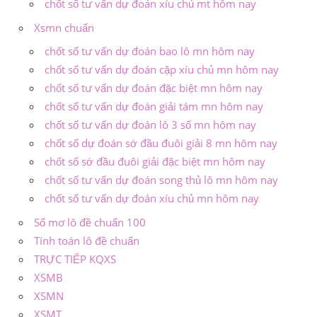
chốt số tư vấn dự đoán xíu chủ mt hôm nay
Xsmn chuẩn
chốt số tư vấn dự đoán bao lô mn hôm nay
chốt số tư vấn dự đoán cặp xíu chủ mn hôm nay
chốt số tư vấn dự đoán đặc biệt mn hôm nay
chốt số tư vấn dự đoán giải tám mn hôm nay
chốt số tư vấn dự đoán lô 3 số mn hôm nay
chốt số dự đoán sớ đầu đuôi giải 8 mn hôm nay
chốt số sớ đầu đuôi giải đặc biệt mn hôm nay
chốt số tư vấn dự đoán song thủ lô mn hôm nay
chốt số tư vấn dự đoán xíu chủ mn hôm nay
Sổ mơ lô đề chuẩn 100
Tính toán lô đề chuẩn
TRỰC TIẾP KQXS
XSMB
XSMN
XSMT