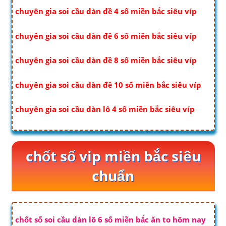
chuyên gia soi cầu dàn đề 4 số miền bắc siêu víp
chuyên gia soi cầu dàn đề 6 số miền bắc siêu víp
chuyên gia soi cầu dàn đề 8 số miền bắc siêu víp
chuyên gia soi cầu dàn đề 10 số miền bắc siêu víp
chuyên gia soi cầu dàn lô 4 số miền bắc siêu víp
chốt số vip miền bắc siêu
chuẩn
chốt số soi cầu dàn lô 6 số miền bắc ăn to hôm nay