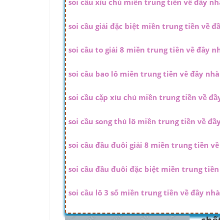
soi cầu xỉu chủ miền trung tiền về đầy nh
soi cầu giải đặc biệt miền trung tiền về đ
soi cầu to giải 8 miền trung tiền về đầy n
soi cầu bao lô miền trung tiền về đầy nhà
soi cầu cặp xỉu chủ miền trung tiền về đầ
soi cầu song thủ lô miền trung tiền về đầ
soi cầu đầu đuôi giải 8 miền trung tiền v
soi cầu đầu đuôi đặc biệt miền trung tiề
soi cầu lô 3 số miền trung tiền về đầy nhà