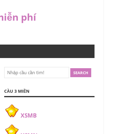
miễn phí
SEARCH
CẦU 3 MIỀN
XSMB