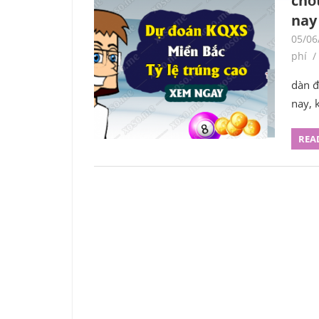
chố
nay
05/06
phí
dàn đ
nay, 
REA