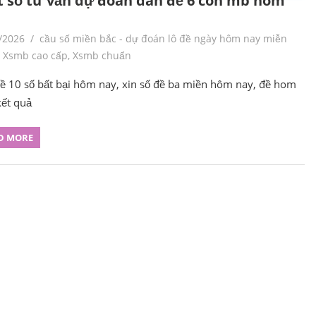
t số tư vấn dự đoán dàn đề 6 con mb hôm
/2026
cầu số miền bắc - dự đoán lô đề ngày hôm nay miễn
Xsmb cao cấp
,
Xsmb chuẩn
ề 10 số bất bại hôm nay, xin số đề ba miền hôm nay, đề hom
kết quả
D MORE