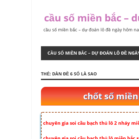
Skip
to
cầu số miền bắc – 
content
cầu số miền bắc – dự đoán lô đề ngày hôm na
CẦU SỐ MIỀN BẮC – DỰ ĐOÁN LÔ ĐỀ NGÀ
THẺ:
DÀN ĐỀ 6 SỐ LÀ SAO
chốt số miền
chuyên gia soi cầu bạch thủ lô 2 nháy mi
chuyên gia soi cầu bạch thủ lô miền bắc s