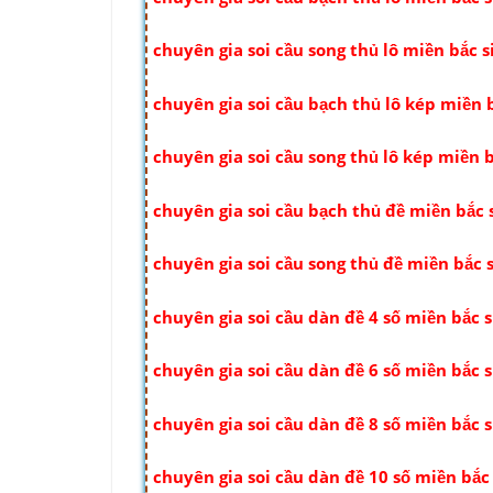
chuyên gia soi cầu song thủ lô miền bắc s
chuyên gia soi cầu bạch thủ lô kép miền 
chuyên gia soi cầu song thủ lô kép miền b
chuyên gia soi cầu bạch thủ đề miền bắc 
chuyên gia soi cầu song thủ đề miền bắc 
chuyên gia soi cầu dàn đề 4 số miền bắc s
chuyên gia soi cầu dàn đề 6 số miền bắc s
chuyên gia soi cầu dàn đề 8 số miền bắc s
chuyên gia soi cầu dàn đề 10 số miền bắc 