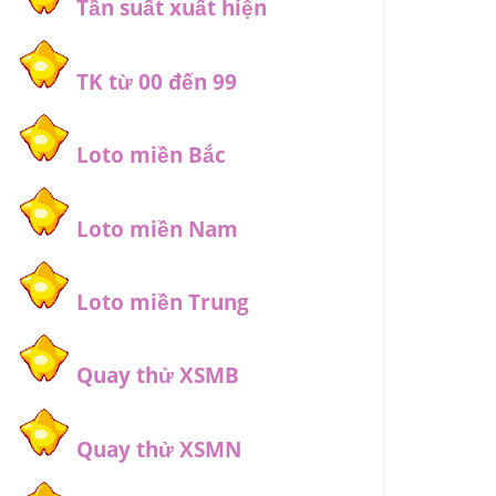
Tần suất xuất hiện
TK từ 00 đến 99
Loto miền Bắc
Loto miền Nam
Loto miền Trung
Quay thử XSMB
Quay thử XSMN