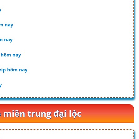
y
ôm nay
ôm nay
p hôm nay
 víp hôm nay
y
p miền trung đại lộc