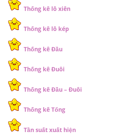
Thống kê lô xiên
Thống kê lô kép
Thống kê Đầu
Thống kê Đuôi
Thống kê Đầu – Đuôi
Thống kê Tổng
Tần suất xuất hiện