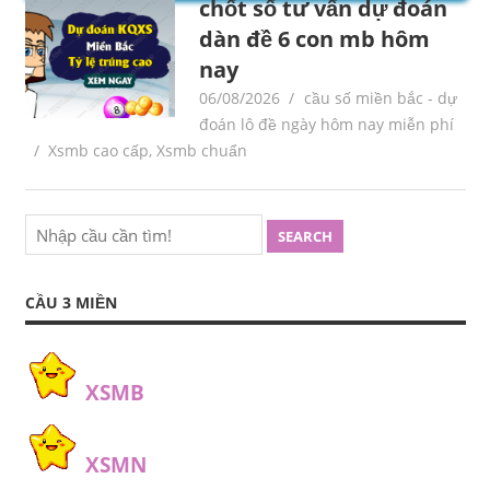
chốt số tư vấn dự đoán
dàn đề 6 con mb hôm
nay
06/08/2026
cầu số miền bắc - dự
đoán lô đề ngày hôm nay miễn phí
Xsmb cao cấp
,
Xsmb chuẩn
SEARCH
CẦU 3 MIỀN
XSMB
XSMN