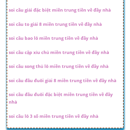
soi cầu giải đặc biệt miền trung tiền về đầy nhà
soi cầu to giải 8 miền trung tiền về đầy nhà
soi cầu bao lô miền trung tiền về đầy nhà
soi cầu cặp xỉu chủ miền trung tiền về đầy nhà
soi cầu song thủ lô miền trung tiền về đầy nhà
soi cầu đầu đuôi giải 8 miền trung tiền về đầy nhà
soi cầu đầu đuôi đặc biệt miền trung tiền về đầy
nhà
soi cầu lô 3 số miền trung tiền về đầy nhà