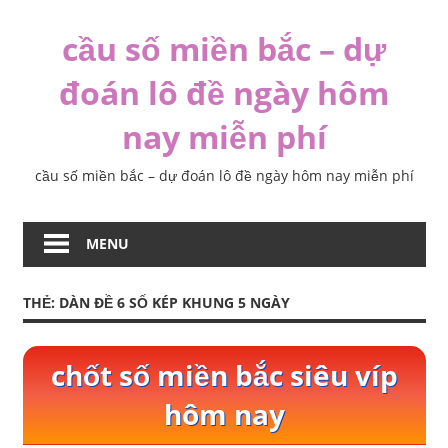
Skip
cầu số miền bắc – dự
to
content
đoán lô đề ngày hôm
nay miễn phí
cầu số miền bắc – dự đoán lô đề ngày hôm nay miễn phí
MENU
THẺ:
DÀN ĐỀ 6 SỐ KÉP KHUNG 5 NGÀY
chốt số miền bắc siêu víp
hôm nay