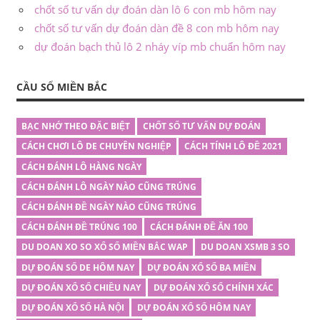
chốt số tư vấn dự đoán dàn lô 6 con mb hôm nay
chốt số tư vấn dự đoán dàn đề 8 con mb hôm nay
dự đoán bạch thủ lô 2 nháy víp mb chuẩn hôm nay
CẦU SỐ MIỀN BẮC
BẠC NHỚ THEO ĐẶC BIỆT
CHỐT SỐ TƯ VẤN DỰ ĐOÁN
CÁCH CHƠI LÔ DE CHUYÊN NGHIỆP
CÁCH TÍNH LÔ ĐỀ 2021
CÁCH ĐÁNH LÔ HÀNG NGÀY
CÁCH ĐÁNH LÔ NGÀY NÀO CŨNG TRÚNG
CÁCH ĐÁNH ĐỀ NGÀY NÀO CŨNG TRÚNG
CÁCH ĐÁNH ĐỀ TRÚNG 100
CÁCH ĐÁNH ĐỀ ĂN 100
DU DOAN XO SO XỔ SỐ MIỀN BẮC WAP
DU DOAN XSMB 3 SO
DỰ ĐOÁN SỐ DE HÔM NAY
DỰ ĐOÁN XỔ SỐ BA MIỀN
DỰ ĐOÁN XỔ SỐ CHIỀU NAY
DỰ ĐOÁN XỔ SỐ CHÍNH XÁC
DỰ ĐOÁN XỔ SỐ HÀ NỘI
DỰ ĐOÁN XỔ SỐ HÔM NAY