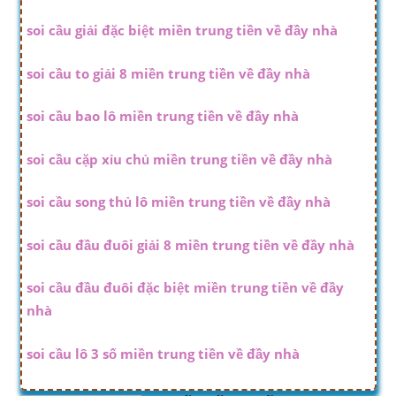
soi cầu giải đặc biệt miền trung tiền về đầy nhà
soi cầu to giải 8 miền trung tiền về đầy nhà
soi cầu bao lô miền trung tiền về đầy nhà
soi cầu cặp xỉu chủ miền trung tiền về đầy nhà
soi cầu song thủ lô miền trung tiền về đầy nhà
soi cầu đầu đuôi giải 8 miền trung tiền về đầy nhà
soi cầu đầu đuôi đặc biệt miền trung tiền về đầy
nhà
soi cầu lô 3 số miền trung tiền về đầy nhà