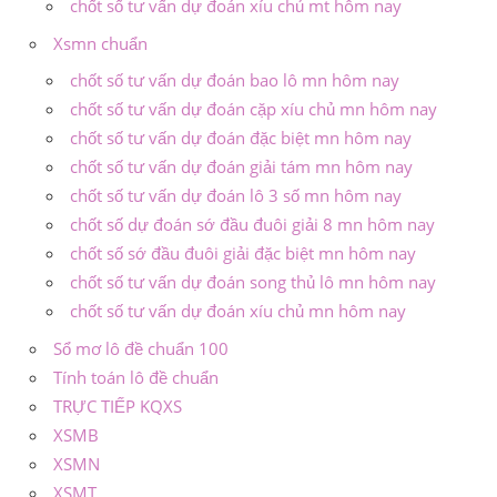
chốt số tư vấn dự đoán xíu chủ mt hôm nay
Xsmn chuẩn
chốt số tư vấn dự đoán bao lô mn hôm nay
chốt số tư vấn dự đoán cặp xíu chủ mn hôm nay
chốt số tư vấn dự đoán đặc biệt mn hôm nay
chốt số tư vấn dự đoán giải tám mn hôm nay
chốt số tư vấn dự đoán lô 3 số mn hôm nay
chốt số dự đoán sớ đầu đuôi giải 8 mn hôm nay
chốt số sớ đầu đuôi giải đặc biệt mn hôm nay
chốt số tư vấn dự đoán song thủ lô mn hôm nay
chốt số tư vấn dự đoán xíu chủ mn hôm nay
Sổ mơ lô đề chuẩn 100
Tính toán lô đề chuẩn
TRỰC TIẾP KQXS
XSMB
XSMN
XSMT