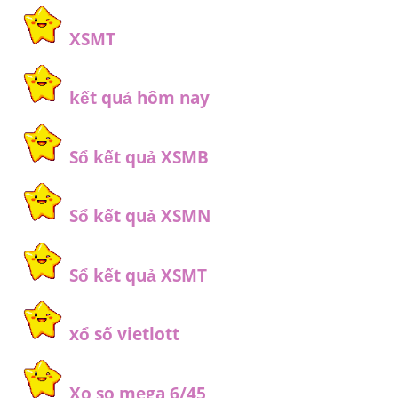
XSMT
kết quả hôm nay
Sổ kết quả XSMB
Sổ kết quả XSMN
Sổ kết quả XSMT
xổ số vietlott
Xo so mega 6/45