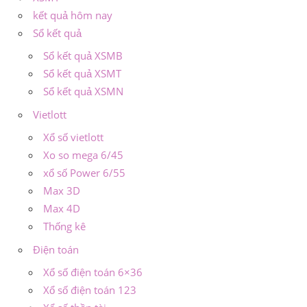
kết quả hôm nay
Sổ kết quả
Sổ kết quả XSMB
Sổ kết quả XSMT
Sổ kết quả XSMN
Vietlott
Xổ số vietlott
Xo so mega 6/45
xổ số Power 6/55
Max 3D
Max 4D
Thống kê
Điện toán
Xổ số điện toán 6×36
Xổ số điện toán 123