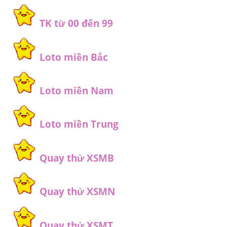
TK từ 00 đến 99
Loto miền Bắc
Loto miền Nam
Loto miền Trung
Quay thử XSMB
Quay thử XSMN
Quay thử XSMT