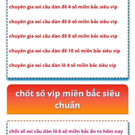
chuyên gia soi cầu dàn đề 4 số miền bắc siêu víp
chuyên gia soi cầu dàn đề 6 số miền bắc siêu víp
chuyên gia soi cầu dàn đề 8 số miền bắc siêu víp
chuyên gia soi cầu dàn đề 10 số miền bắc siêu víp
chuyên gia soi cầu dàn lô 4 số miền bắc siêu víp
chốt số vip miền bắc siêu
chuẩn
chốt số soi cầu dàn lô 6 số miền bắc ăn to hôm nay