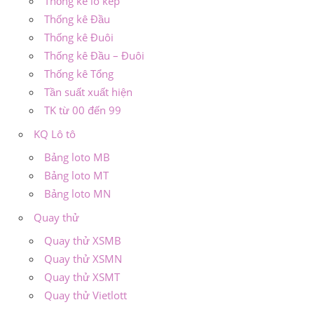
Thống kê lô kép
Thống kê Đầu
Thống kê Đuôi
Thống kê Đầu – Đuôi
Thống kê Tổng
Tần suất xuất hiện
TK từ 00 đến 99
KQ Lô tô
Bảng loto MB
Bảng loto MT
Bảng loto MN
Quay thử
Quay thử XSMB
Quay thử XSMN
Quay thử XSMT
Quay thử Vietlott