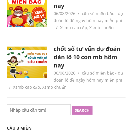
nay
06/08/2026
cầu số miền bắc - dự
đoán lô đề ngày hôm nay miễn phí
Xsmb cao cấp
,
Xsmb chuẩn
chốt số tư vấn dự đoán
dàn lô 10 con mb hôm
nay
06/08/2026
cầu số miền bắc - dự
đoán lô đề ngày hôm nay miễn phí
Xsmb cao cấp
,
Xsmb chuẩn
SEARCH
CẦU 3 MIỀN