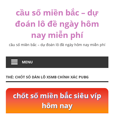
Skip
cầu số miền bắc – dự
to
content
đoán lô đề ngày hôm
nay miễn phí
cầu số miền bắc – dự đoán lô đề ngày hôm nay miễn phí
MENU
THẺ:
CHỐT SỐ DÀN LÔ XSMB CHÍNH XÁC PUBG
chốt số miền bắc siêu víp
hôm nay