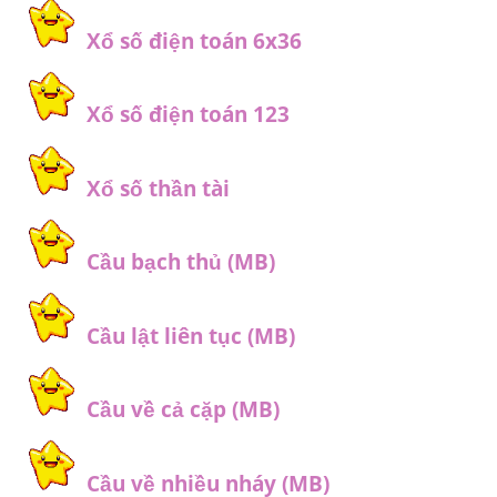
Xổ số điện toán 6x36
Xổ số điện toán 123
Xổ số thần tài
Cầu bạch thủ (MB)
Cầu lật liên tục (MB)
Cầu về cả cặp (MB)
Cầu về nhiều nháy (MB)