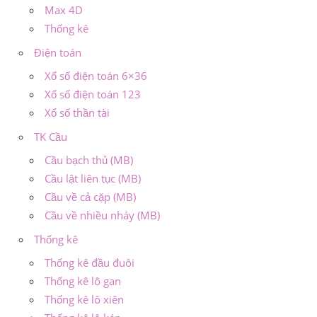
Max 4D
Thống kê
Điện toán
Xổ số điện toán 6×36
Xổ số điện toán 123
Xổ số thần tài
TK Cầu
Cầu bạch thủ (MB)
Cầu lật liên tục (MB)
Cầu về cả cặp (MB)
Cầu về nhiều nháy (MB)
Thống kê
Thống kê đầu đuôi
Thống kê lô gan
Thống kê lô xiên