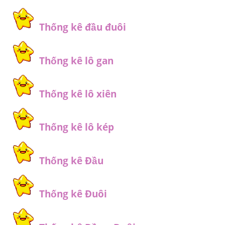
Thống kê đầu đuôi
Thống kê lô gan
Thống kê lô xiên
Thống kê lô kép
Thống kê Đầu
Thống kê Đuôi