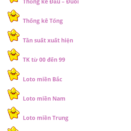
Thống kê Đầu – Đuôi
Thống kê Tổng
Tần suất xuất hiện
TK từ 00 đến 99
Loto miền Bắc
Loto miền Nam
Loto miền Trung