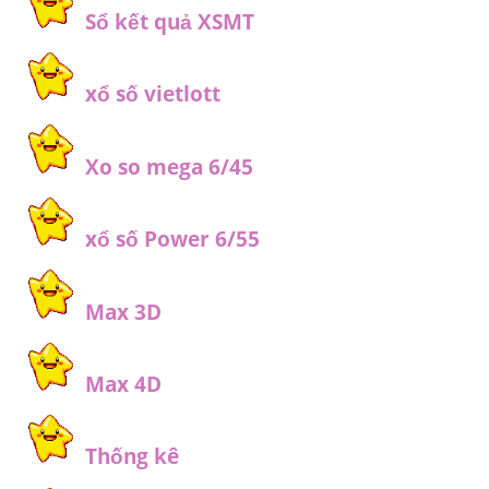
Sổ kết quả XSMT
xổ số vietlott
Xo so mega 6/45
xổ số Power 6/55
Max 3D
Max 4D
Thống kê