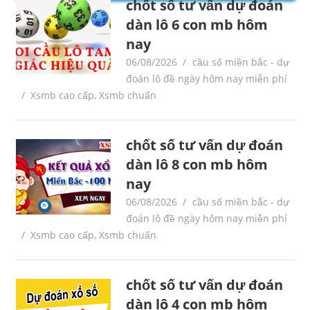
chốt số tư vấn dự đoán
dàn lô 6 con mb hôm
nay
06/08/2026
cầu số miền bắc - dự
đoán lô đề ngày hôm nay miễn phí
Xsmb cao cấp
,
Xsmb chuẩn
chốt số tư vấn dự đoán
dàn lô 8 con mb hôm
nay
06/08/2026
cầu số miền bắc - dự
đoán lô đề ngày hôm nay miễn phí
Xsmb cao cấp
,
Xsmb chuẩn
chốt số tư vấn dự đoán
dàn lô 4 con mb hôm