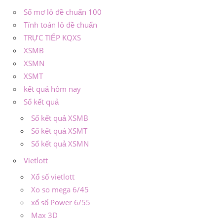
Sổ mơ lô đề chuẩn 100
Tính toán lô đề chuẩn
TRỰC TIẾP KQXS
XSMB
XSMN
XSMT
kết quả hôm nay
Sổ kết quả
Sổ kết quả XSMB
Sổ kết quả XSMT
Sổ kết quả XSMN
Vietlott
Xổ số vietlott
Xo so mega 6/45
xổ số Power 6/55
Max 3D