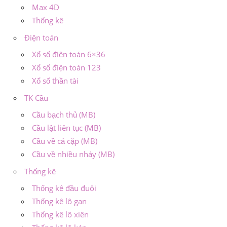
Max 4D
Thống kê
Điện toán
Xổ số điện toán 6×36
Xổ số điện toán 123
Xổ số thần tài
TK Cầu
Cầu bạch thủ (MB)
Cầu lật liên tục (MB)
Cầu về cả cặp (MB)
Cầu về nhiều nháy (MB)
Thống kê
Thống kê đầu đuôi
Thống kê lô gan
Thống kê lô xiên