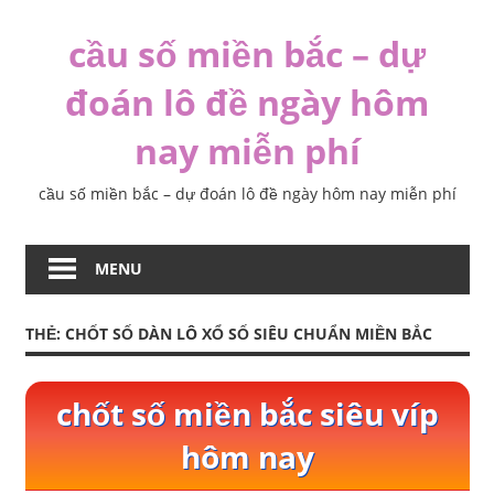
Skip
cầu số miền bắc – dự
to
content
đoán lô đề ngày hôm
nay miễn phí
cầu số miền bắc – dự đoán lô đề ngày hôm nay miễn phí
MENU
THẺ:
CHỐT SỐ DÀN LÔ XỔ SỐ SIÊU CHUẨN MIỀN BẮC
chốt số miền bắc siêu víp
hôm nay