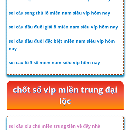
soi cầu song thủ lô miền nam siêu víp hôm nay
soi cầu đầu đuôi giải 8 miền nam siêu víp hôm nay
soi cầu đầu đuôi đặc biệt miền nam siêu víp hôm
nay
soi cầu lô 3 số miền nam siêu víp hôm nay
chốt số vip miền trung đại
lộc
soi cầu xỉu chủ miền trung tiền về đầy nhà