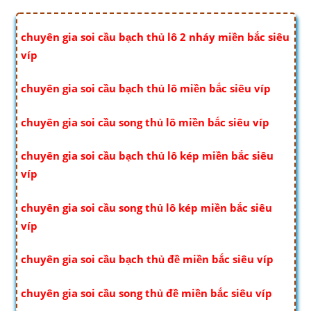
chuyên gia soi cầu bạch thủ lô 2 nháy miền bắc siêu
víp
chuyên gia soi cầu bạch thủ lô miền bắc siêu víp
chuyên gia soi cầu song thủ lô miền bắc siêu víp
chuyên gia soi cầu bạch thủ lô kép miền bắc siêu
víp
chuyên gia soi cầu song thủ lô kép miền bắc siêu
víp
chuyên gia soi cầu bạch thủ đề miền bắc siêu víp
chuyên gia soi cầu song thủ đề miền bắc siêu víp