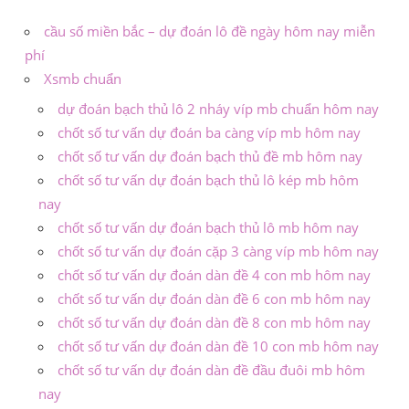
cầu số miền bắc – dự đoán lô đề ngày hôm nay miễn
phí
Xsmb chuẩn
dự đoán bạch thủ lô 2 nháy víp mb chuẩn hôm nay
chốt số tư vấn dự đoán ba càng víp mb hôm nay
chốt số tư vấn dự đoán bạch thủ đề mb hôm nay
chốt số tư vấn dự đoán bạch thủ lô kép mb hôm
nay
chốt số tư vấn dự đoán bạch thủ lô mb hôm nay
chốt số tư vấn dự đoán cặp 3 càng víp mb hôm nay
chốt số tư vấn dự đoán dàn đề 4 con mb hôm nay
chốt số tư vấn dự đoán dàn đề 6 con mb hôm nay
chốt số tư vấn dự đoán dàn đề 8 con mb hôm nay
chốt số tư vấn dự đoán dàn đề 10 con mb hôm nay
chốt số tư vấn dự đoán dàn đề đầu đuôi mb hôm
nay