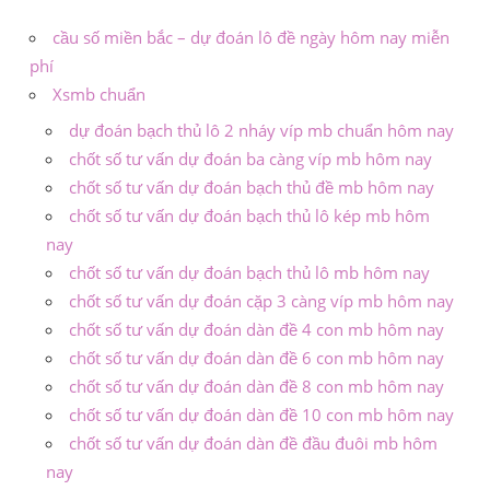
cầu số miền bắc – dự đoán lô đề ngày hôm nay miễn
phí
Xsmb chuẩn
dự đoán bạch thủ lô 2 nháy víp mb chuẩn hôm nay
chốt số tư vấn dự đoán ba càng víp mb hôm nay
chốt số tư vấn dự đoán bạch thủ đề mb hôm nay
chốt số tư vấn dự đoán bạch thủ lô kép mb hôm
nay
chốt số tư vấn dự đoán bạch thủ lô mb hôm nay
chốt số tư vấn dự đoán cặp 3 càng víp mb hôm nay
chốt số tư vấn dự đoán dàn đề 4 con mb hôm nay
chốt số tư vấn dự đoán dàn đề 6 con mb hôm nay
chốt số tư vấn dự đoán dàn đề 8 con mb hôm nay
chốt số tư vấn dự đoán dàn đề 10 con mb hôm nay
chốt số tư vấn dự đoán dàn đề đầu đuôi mb hôm
nay