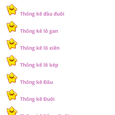
Thống kê đầu đuôi
Thống kê lô gan
Thống kê lô xiên
Thống kê lô kép
Thống kê Đầu
Thống kê Đuôi