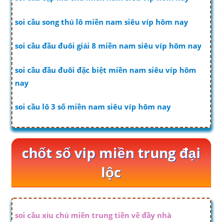
soi cầu song thủ lô miền nam siêu víp hôm nay
soi cầu đầu đuôi giải 8 miền nam siêu víp hôm nay
soi cầu đầu đuôi đặc biệt miền nam siêu víp hôm
nay
soi cầu lô 3 số miền nam siêu víp hôm nay
chốt số vip miền trung đại
lộc
soi cầu xỉu chủ miền trung tiền về đầy nhà