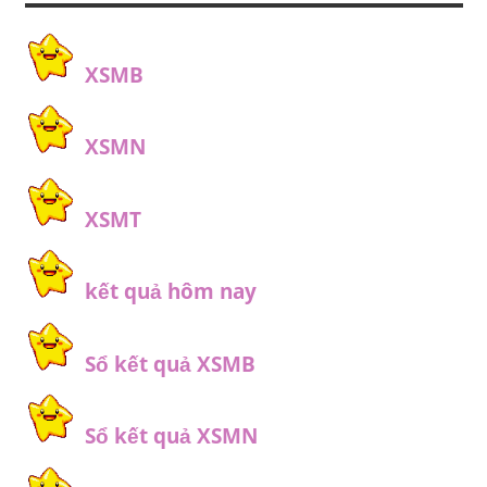
XSMB
XSMN
XSMT
kết quả hôm nay
Sổ kết quả XSMB
Sổ kết quả XSMN