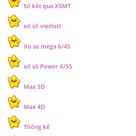
Sổ kết quả XSMT
xổ số vietlott
Xo so mega 6/45
xổ số Power 6/55
Max 3D
Max 4D
Thống kê