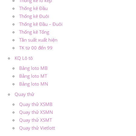
Thống kê lô kép
Thống kê Đầu
Thống kê Đuôi
Thống kê Đầu – Đuôi
Thống kê Tổng
Tần suất xuất hiện
TK từ 00 đến 99
KQ Lô tô
Bảng loto MB
Bảng loto MT
Bảng loto MN
Quay thử
Quay thử XSMB
Quay thử XSMN
Quay thử XSMT
Quay thử Vietlott