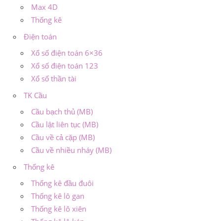
Max 4D
Thống kê
Điện toán
Xổ số điện toán 6×36
Xổ số điện toán 123
Xổ số thần tài
TK Cầu
Cầu bạch thủ (MB)
Cầu lật liên tục (MB)
Cầu về cả cặp (MB)
Cầu về nhiều nháy (MB)
Thống kê
Thống kê đầu đuôi
Thống kê lô gan
Thống kê lô xiên