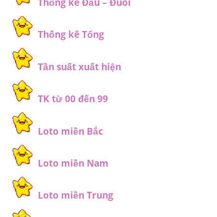
Thống kê Đầu – Đuôi
Thống kê Tổng
Tần suất xuất hiện
TK từ 00 đến 99
Loto miền Bắc
Loto miền Nam
Loto miền Trung