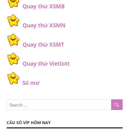
Quay thử XSMB
Quay thử XSMN
Quay thử XSMT
Quay thử Vietlott
Sổ mơ
CẦU SỐ VÍP HÔM NAY