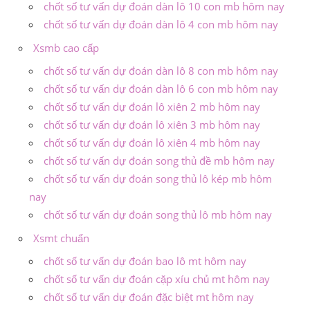
chốt số tư vấn dự đoán dàn lô 10 con mb hôm nay
chốt số tư vấn dự đoán dàn lô 4 con mb hôm nay
Xsmb cao cấp
chốt số tư vấn dự đoán dàn lô 8 con mb hôm nay
chốt số tư vấn dự đoán dàn lô 6 con mb hôm nay
chốt số tư vấn dự đoán lô xiên 2 mb hôm nay
chốt số tư vấn dự đoán lô xiên 3 mb hôm nay
chốt số tư vấn dự đoán lô xiên 4 mb hôm nay
chốt số tư vấn dự đoán song thủ đề mb hôm nay
chốt số tư vấn dự đoán song thủ lô kép mb hôm
nay
chốt số tư vấn dự đoán song thủ lô mb hôm nay
Xsmt chuẩn
chốt số tư vấn dự đoán bao lô mt hôm nay
chốt số tư vấn dự đoán cặp xíu chủ mt hôm nay
chốt số tư vấn dự đoán đặc biệt mt hôm nay