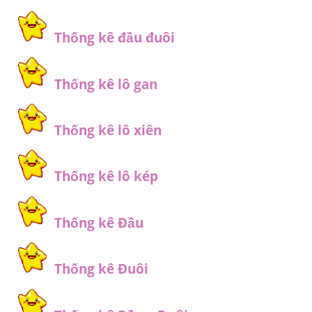
Thống kê đầu đuôi
Thống kê lô gan
Thống kê lô xiên
Thống kê lô kép
Thống kê Đầu
Thống kê Đuôi