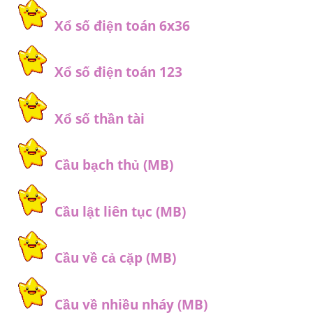
Xổ số điện toán 6x36
Xổ số điện toán 123
Xổ số thần tài
Cầu bạch thủ (MB)
Cầu lật liên tục (MB)
Cầu về cả cặp (MB)
Cầu về nhiều nháy (MB)