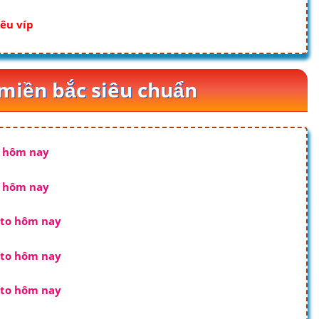
iêu víp
 miền bắc siêu chuẩn
to hôm nay
to hôm nay
n to hôm nay
n to hôm nay
n to hôm nay