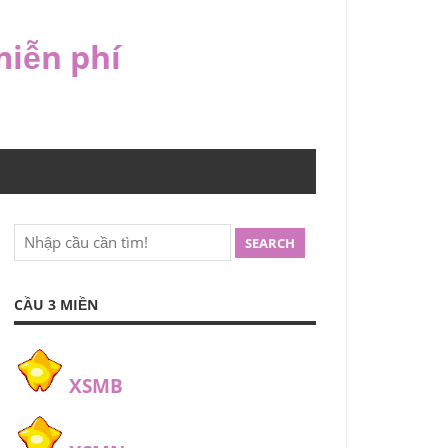
miễn phí
SEARCH
CẦU 3 MIỀN
XSMB