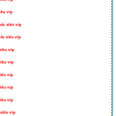
iêu víp
bắc siêu víp
ắc siêu víp
siêu víp
siêu víp
iêu víp
iêu víp
iêu víp
siêu víp