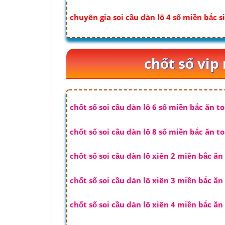
chuyên gia soi cầu dàn lô 4 số miền bắc s
chốt số vip
chốt số soi cầu dàn lô 6 số miền bắc ăn 
chốt số soi cầu dàn lô 8 số miền bắc ăn 
chốt số soi cầu dàn lô xiên 2 miền bắc ă
chốt số soi cầu dàn lô xiên 3 miền bắc ă
chốt số soi cầu dàn lô xiên 4 miền bắc ă