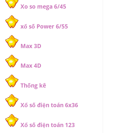
Xo so mega 6/45
xổ số Power 6/55
Max 3D
Max 4D
Thống kê
Xổ số điện toán 6x36
Xổ số điện toán 123