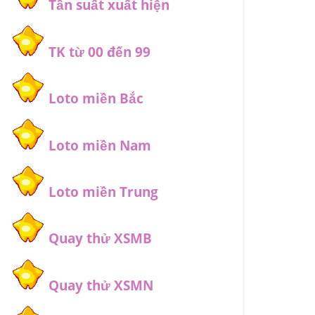
Tần suất xuất hiện
TK từ 00 đến 99
Loto miền Bắc
Loto miền Nam
Loto miền Trung
Quay thử XSMB
Quay thử XSMN