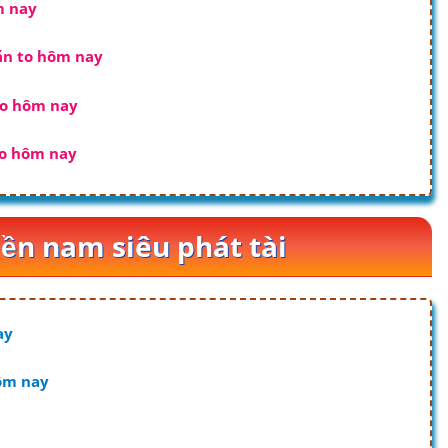
m nay
 ăn to hôm nay
 to hôm nay
to hôm nay
iền nam siêu phát tài
ay
hôm nay