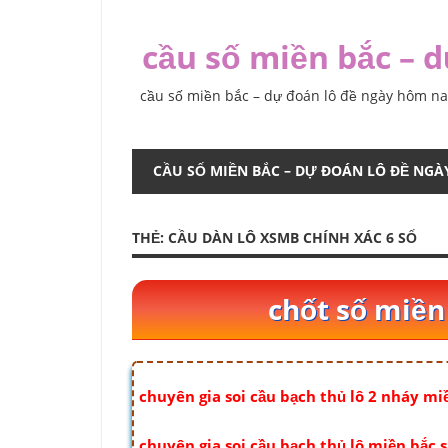
Skip
to
cầu số miền bắc – 
content
cầu số miền bắc – dự đoán lô đề ngày hôm na
CẦU SỐ MIỀN BẮC – DỰ ĐOÁN LÔ ĐỀ NGÀ
THẺ:
CẦU DÀN LÔ XSMB CHÍNH XÁC 6 SỐ
chốt số miền
chuyên gia soi cầu bạch thủ lô 2 nháy mi
chuyên gia soi cầu bạch thủ lô miền bắc s