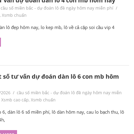
tư vấn dự đoán dàn lô 4 con mb hôm nay
cầu số miền bắc - dự đoán lô đề ngày hôm nay miễn phí
,
Xsmb chuẩn
dàn lô đẹp hôm nay, lo kep mb, lô về cả cặp soi cầu vip 4
t số tư vấn dự đoán dàn lô 6 con mb hôm
/2026
cầu số miền bắc - dự đoán lô đề ngày hôm nay miễn
Xsmb cao cấp
,
Xsmb chuẩn
o 6, dàn lô 6 số miền phí, lô dàn hôm nay, cau lo bạch thu, lô
4h,