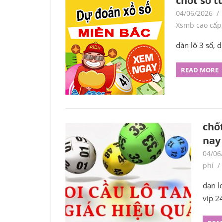
chốt số 
04/06/2026
Xsmb cao cấp
dàn lô 3 số, 
READ MORE
chố
nay
04/06
phí
dan l
vip 2