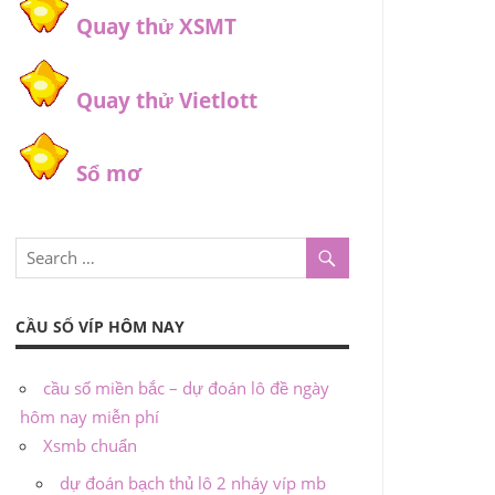
Quay thử XSMT
Quay thử Vietlott
Sổ mơ
CẦU SỐ VÍP HÔM NAY
cầu số miền bắc – dự đoán lô đề ngày
hôm nay miễn phí
Xsmb chuẩn
dự đoán bạch thủ lô 2 nháy víp mb