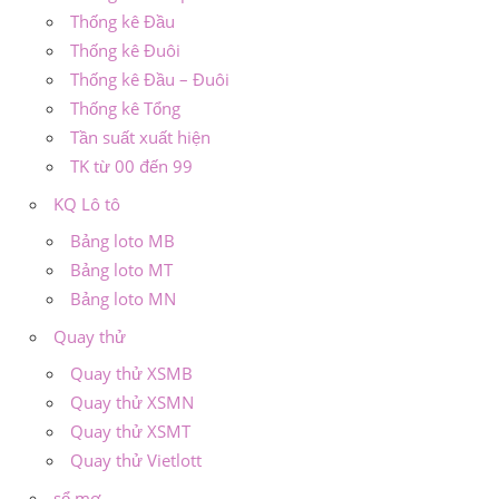
Thống kê Đầu
Thống kê Đuôi
Thống kê Đầu – Đuôi
Thống kê Tổng
Tần suất xuất hiện
TK từ 00 đến 99
KQ Lô tô
Bảng loto MB
Bảng loto MT
Bảng loto MN
Quay thử
Quay thử XSMB
Quay thử XSMN
Quay thử XSMT
Quay thử Vietlott
sổ mơ