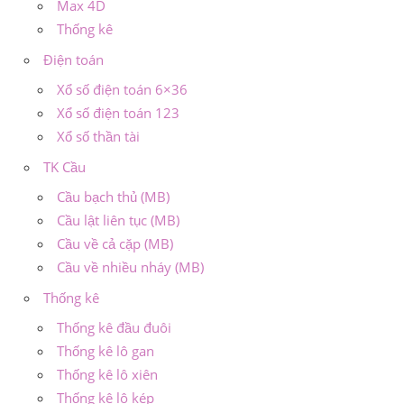
Max 4D
Thống kê
Điện toán
Xổ số điện toán 6×36
Xổ số điện toán 123
Xổ số thần tài
TK Cầu
Cầu bạch thủ (MB)
Cầu lật liên tục (MB)
Cầu về cả cặp (MB)
Cầu về nhiều nháy (MB)
Thống kê
Thống kê đầu đuôi
Thống kê lô gan
Thống kê lô xiên
Thống kê lô kép