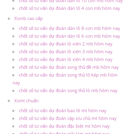
chốt số tư vấn dự đoán dàn lô 10 con mb hôm nay
chốt số tư vấn dự đoán dàn lô 4 con mb hôm nay
Xsmb cao cấp
chốt số tư vấn dự đoán dàn lô 8 con mb hôm nay
chốt số tư vấn dự đoán dàn lô 6 con mb hôm nay
chốt số tư vấn dự đoán lô xiên 2 mb hôm nay
chốt số tư vấn dự đoán lô xiên 3 mb hôm nay
chốt số tư vấn dự đoán lô xiên 4 mb hôm nay
chốt số tư vấn dự đoán song thủ đề mb hôm nay
chốt số tư vấn dự đoán song thủ lô kép mb hôm
nay
chốt số tư vấn dự đoán song thủ lô mb hôm nay
Xsmt chuẩn
chốt số tư vấn dự đoán bao lô mt hôm nay
chốt số tư vấn dự đoán cặp xíu chủ mt hôm nay
chốt số tư vấn dự đoán đặc biệt mt hôm nay
chốt số tư vấn dự đoán giải tám mt hôm nay