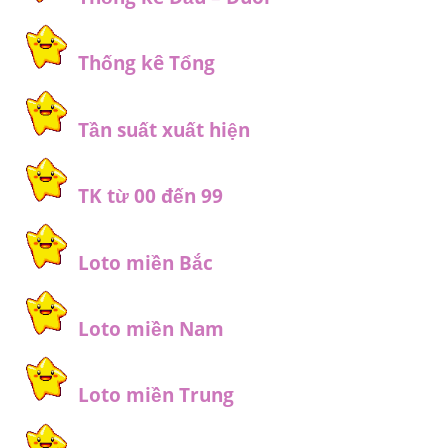
Thống kê Tổng
Tần suất xuất hiện
TK từ 00 đến 99
Loto miền Bắc
Loto miền Nam
Loto miền Trung