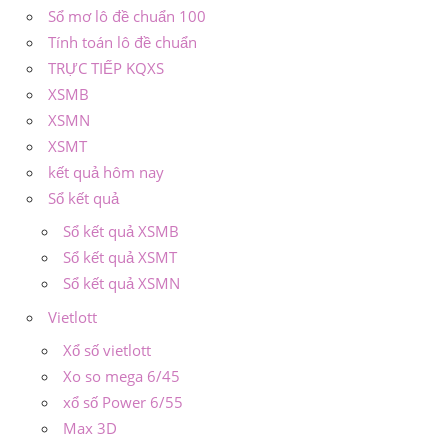
Sổ mơ lô đề chuẩn 100
Tính toán lô đề chuẩn
TRỰC TIẾP KQXS
XSMB
XSMN
XSMT
kết quả hôm nay
Sổ kết quả
Sổ kết quả XSMB
Sổ kết quả XSMT
Sổ kết quả XSMN
Vietlott
Xổ số vietlott
Xo so mega 6/45
xổ số Power 6/55
Max 3D