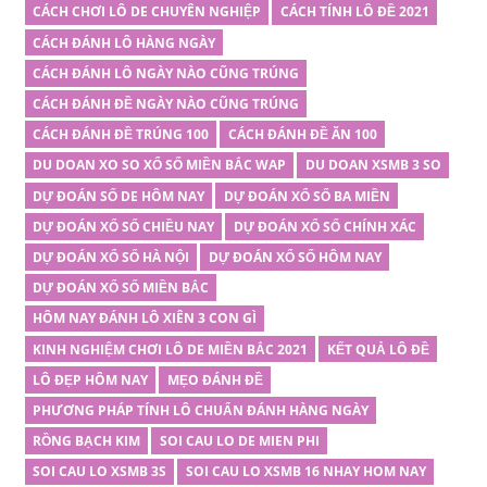
CÁCH CHƠI LÔ DE CHUYÊN NGHIỆP
CÁCH TÍNH LÔ ĐỀ 2021
CÁCH ĐÁNH LÔ HÀNG NGÀY
CÁCH ĐÁNH LÔ NGÀY NÀO CŨNG TRÚNG
CÁCH ĐÁNH ĐỀ NGÀY NÀO CŨNG TRÚNG
CÁCH ĐÁNH ĐỀ TRÚNG 100
CÁCH ĐÁNH ĐỀ ĂN 100
DU DOAN XO SO XỔ SỐ MIỀN BẮC WAP
DU DOAN XSMB 3 SO
DỰ ĐOÁN SỐ DE HÔM NAY
DỰ ĐOÁN XỔ SỐ BA MIỀN
DỰ ĐOÁN XỔ SỐ CHIỀU NAY
DỰ ĐOÁN XỔ SỐ CHÍNH XÁC
DỰ ĐOÁN XỔ SỐ HÀ NỘI
DỰ ĐOÁN XỔ SỐ HÔM NAY
DỰ ĐOÁN XỔ SỐ MIỀN BẮC
HÔM NAY ĐÁNH LÔ XIÊN 3 CON GÌ
KINH NGHIỆM CHƠI LÔ DE MIỀN BẮC 2021
KẾT QUẢ LÔ ĐỀ
LÔ ĐẸP HÔM NAY
MẸO ĐÁNH ĐỀ
PHƯƠNG PHÁP TÍNH LÔ CHUẨN ĐÁNH HÀNG NGÀY
RỒNG BẠCH KIM
SOI CAU LO DE MIEN PHI
SOI CAU LO XSMB 3S
SOI CAU LO XSMB 16 NHAY HOM NAY