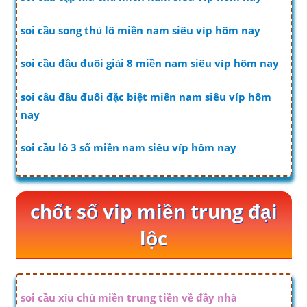
soi cầu song thủ lô miền nam siêu víp hôm nay
soi cầu đầu đuôi giải 8 miền nam siêu víp hôm nay
soi cầu đầu đuôi đặc biệt miền nam siêu víp hôm
nay
soi cầu lô 3 số miền nam siêu víp hôm nay
chốt số vip miền trung đại
lộc
soi cầu xỉu chủ miền trung tiền về đầy nhà