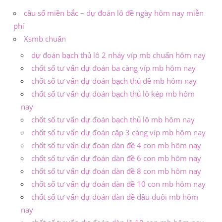
cầu số miền bắc – dự đoán lô đề ngày hôm nay miễn
phí
Xsmb chuẩn
dự đoán bạch thủ lô 2 nháy víp mb chuẩn hôm nay
chốt số tư vấn dự đoán ba càng víp mb hôm nay
chốt số tư vấn dự đoán bạch thủ đề mb hôm nay
chốt số tư vấn dự đoán bạch thủ lô kép mb hôm
nay
chốt số tư vấn dự đoán bạch thủ lô mb hôm nay
chốt số tư vấn dự đoán cặp 3 càng víp mb hôm nay
chốt số tư vấn dự đoán dàn đề 4 con mb hôm nay
chốt số tư vấn dự đoán dàn đề 6 con mb hôm nay
chốt số tư vấn dự đoán dàn đề 8 con mb hôm nay
chốt số tư vấn dự đoán dàn đề 10 con mb hôm nay
chốt số tư vấn dự đoán dàn đề đầu đuôi mb hôm
nay