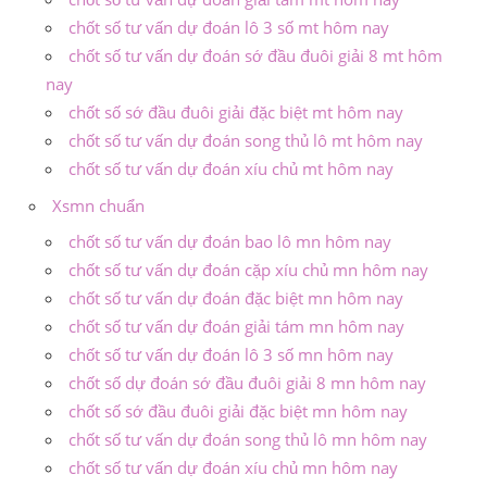
chốt số tư vấn dự đoán lô 3 số mt hôm nay
chốt số tư vấn dự đoán sớ đầu đuôi giải 8 mt hôm
nay
chốt số sớ đầu đuôi giải đặc biệt mt hôm nay
chốt số tư vấn dự đoán song thủ lô mt hôm nay
chốt số tư vấn dự đoán xíu chủ mt hôm nay
Xsmn chuẩn
chốt số tư vấn dự đoán bao lô mn hôm nay
chốt số tư vấn dự đoán cặp xíu chủ mn hôm nay
chốt số tư vấn dự đoán đặc biệt mn hôm nay
chốt số tư vấn dự đoán giải tám mn hôm nay
chốt số tư vấn dự đoán lô 3 số mn hôm nay
chốt số dự đoán sớ đầu đuôi giải 8 mn hôm nay
chốt số sớ đầu đuôi giải đặc biệt mn hôm nay
chốt số tư vấn dự đoán song thủ lô mn hôm nay
chốt số tư vấn dự đoán xíu chủ mn hôm nay