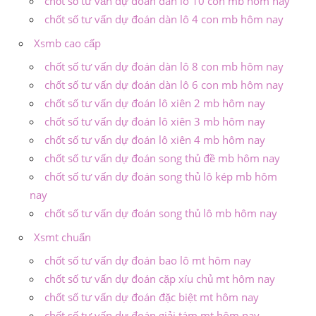
chốt số tư vấn dự đoán dàn lô 10 con mb hôm nay
chốt số tư vấn dự đoán dàn lô 4 con mb hôm nay
Xsmb cao cấp
chốt số tư vấn dự đoán dàn lô 8 con mb hôm nay
chốt số tư vấn dự đoán dàn lô 6 con mb hôm nay
chốt số tư vấn dự đoán lô xiên 2 mb hôm nay
chốt số tư vấn dự đoán lô xiên 3 mb hôm nay
chốt số tư vấn dự đoán lô xiên 4 mb hôm nay
chốt số tư vấn dự đoán song thủ đề mb hôm nay
chốt số tư vấn dự đoán song thủ lô kép mb hôm
nay
chốt số tư vấn dự đoán song thủ lô mb hôm nay
Xsmt chuẩn
chốt số tư vấn dự đoán bao lô mt hôm nay
chốt số tư vấn dự đoán cặp xíu chủ mt hôm nay
chốt số tư vấn dự đoán đặc biệt mt hôm nay
chốt số tư vấn dự đoán giải tám mt hôm nay