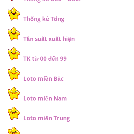
Thống kê Tổng
Tần suất xuất hiện
TK từ 00 đến 99
Loto miền Bắc
Loto miền Nam
Loto miền Trung