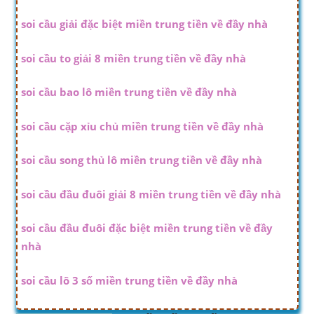
soi cầu giải đặc biệt miền trung tiền về đầy nhà
soi cầu to giải 8 miền trung tiền về đầy nhà
soi cầu bao lô miền trung tiền về đầy nhà
soi cầu cặp xỉu chủ miền trung tiền về đầy nhà
soi cầu song thủ lô miền trung tiền về đầy nhà
soi cầu đầu đuôi giải 8 miền trung tiền về đầy nhà
soi cầu đầu đuôi đặc biệt miền trung tiền về đầy
nhà
soi cầu lô 3 số miền trung tiền về đầy nhà