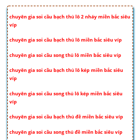
chuyên gia soi cầu bạch thủ lô 2 nháy miền bắc siêu
víp
chuyên gia soi cầu bạch thủ lô miền bắc siêu víp
chuyên gia soi cầu song thủ lô miền bắc siêu víp
chuyên gia soi cầu bạch thủ lô kép miền bắc siêu
víp
chuyên gia soi cầu song thủ lô kép miền bắc siêu
víp
chuyên gia soi cầu bạch thủ đề miền bắc siêu víp
chuyên gia soi cầu song thủ đề miền bắc siêu víp