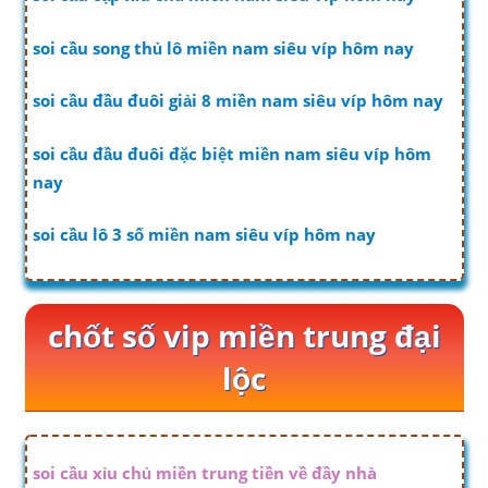
soi cầu song thủ lô miền nam siêu víp hôm nay
soi cầu đầu đuôi giải 8 miền nam siêu víp hôm nay
soi cầu đầu đuôi đặc biệt miền nam siêu víp hôm
nay
soi cầu lô 3 số miền nam siêu víp hôm nay
chốt số vip miền trung đại
lộc
soi cầu xỉu chủ miền trung tiền về đầy nhà