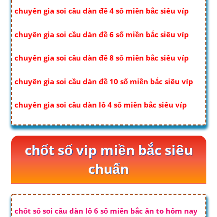
chuyên gia soi cầu dàn đề 4 số miền bắc siêu víp
chuyên gia soi cầu dàn đề 6 số miền bắc siêu víp
chuyên gia soi cầu dàn đề 8 số miền bắc siêu víp
chuyên gia soi cầu dàn đề 10 số miền bắc siêu víp
chuyên gia soi cầu dàn lô 4 số miền bắc siêu víp
chốt số vip miền bắc siêu
chuẩn
chốt số soi cầu dàn lô 6 số miền bắc ăn to hôm nay