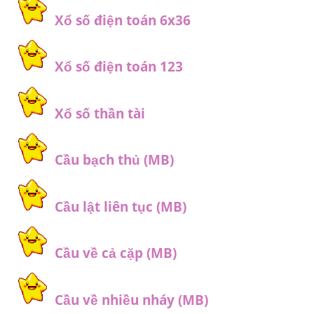
Xổ số điện toán 6x36
Xổ số điện toán 123
Xổ số thần tài
Cầu bạch thủ (MB)
Cầu lật liên tục (MB)
Cầu về cả cặp (MB)
Cầu về nhiều nháy (MB)