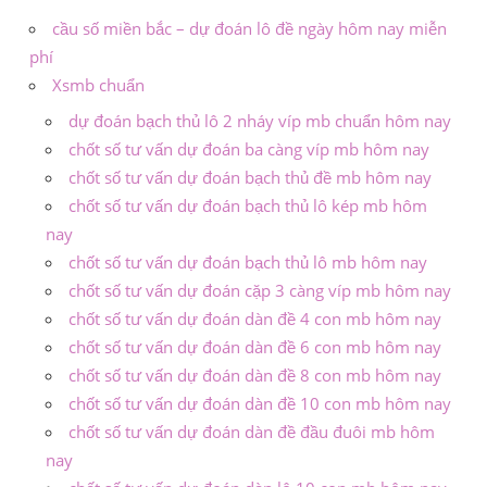
cầu số miền bắc – dự đoán lô đề ngày hôm nay miễn
phí
Xsmb chuẩn
dự đoán bạch thủ lô 2 nháy víp mb chuẩn hôm nay
chốt số tư vấn dự đoán ba càng víp mb hôm nay
chốt số tư vấn dự đoán bạch thủ đề mb hôm nay
chốt số tư vấn dự đoán bạch thủ lô kép mb hôm
nay
chốt số tư vấn dự đoán bạch thủ lô mb hôm nay
chốt số tư vấn dự đoán cặp 3 càng víp mb hôm nay
chốt số tư vấn dự đoán dàn đề 4 con mb hôm nay
chốt số tư vấn dự đoán dàn đề 6 con mb hôm nay
chốt số tư vấn dự đoán dàn đề 8 con mb hôm nay
chốt số tư vấn dự đoán dàn đề 10 con mb hôm nay
chốt số tư vấn dự đoán dàn đề đầu đuôi mb hôm
nay