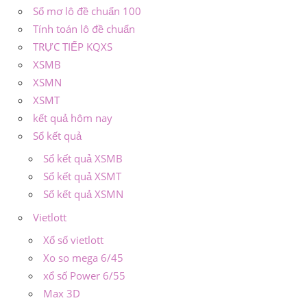
Sổ mơ lô đề chuẩn 100
Tính toán lô đề chuẩn
TRỰC TIẾP KQXS
XSMB
XSMN
XSMT
kết quả hôm nay
Sổ kết quả
Sổ kết quả XSMB
Sổ kết quả XSMT
Sổ kết quả XSMN
Vietlott
Xổ số vietlott
Xo so mega 6/45
xổ số Power 6/55
Max 3D