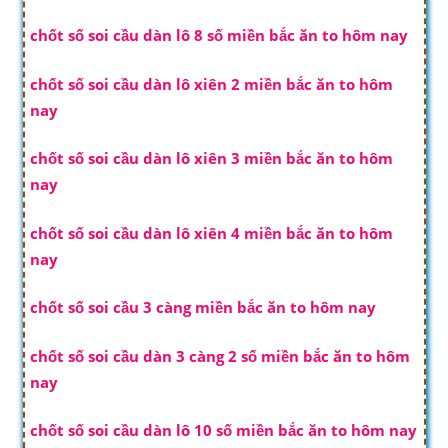
chốt số soi cầu dàn lô 8 số miền bắc ăn to hôm nay
chốt số soi cầu dàn lô xiên 2 miền bắc ăn to hôm
nay
chốt số soi cầu dàn lô xiên 3 miền bắc ăn to hôm
nay
chốt số soi cầu dàn lô xiên 4 miền bắc ăn to hôm
nay
chốt số soi cầu 3 càng miền bắc ăn to hôm nay
chốt số soi cầu dàn 3 càng 2 số miền bắc ăn to hôm
nay
chốt số soi cầu dàn lô 10 số miền bắc ăn to hôm nay