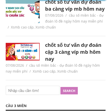
chốt số tư vấn dự đoán
ba càng víp mb hôm nay
07/08/2026
cầu số miền bắc - dự
đoán lô đề ngày hôm nay miễn phí
Xsmb cao cấp
,
Xsmb chuẩn
chốt số tư vấn dự đoán
cặp 3 càng víp mb hôm
nay
07/08/2026
cầu số miền bắc - dự đoán lô đề ngày hôm
nay miễn phí
Xsmb cao cấp
,
Xsmb chuẩn
SEARCH
CẦU 3 MIỀN