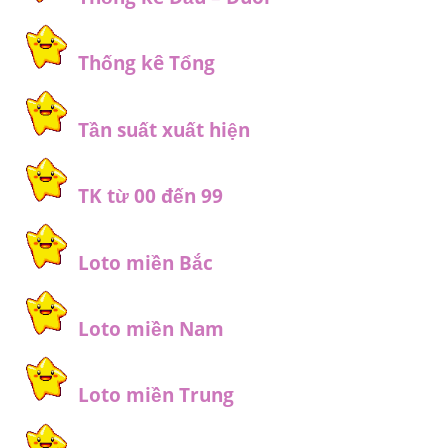
Thống kê Tổng
Tần suất xuất hiện
TK từ 00 đến 99
Loto miền Bắc
Loto miền Nam
Loto miền Trung