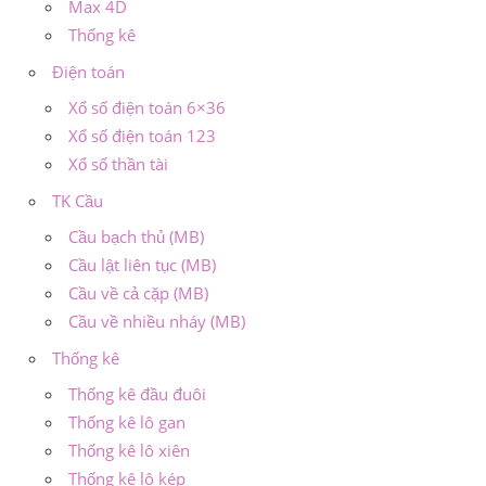
Max 4D
Thống kê
Điện toán
Xổ số điện toán 6×36
Xổ số điện toán 123
Xổ số thần tài
TK Cầu
Cầu bạch thủ (MB)
Cầu lật liên tục (MB)
Cầu về cả cặp (MB)
Cầu về nhiều nháy (MB)
Thống kê
Thống kê đầu đuôi
Thống kê lô gan
Thống kê lô xiên
Thống kê lô kép