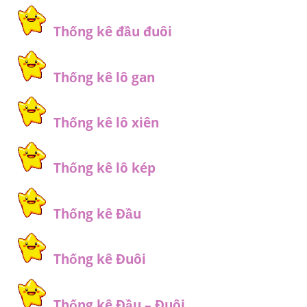
Thống kê đầu đuôi
Thống kê lô gan
Thống kê lô xiên
Thống kê lô kép
Thống kê Đầu
Thống kê Đuôi
Thống kê Đầu – Đuôi