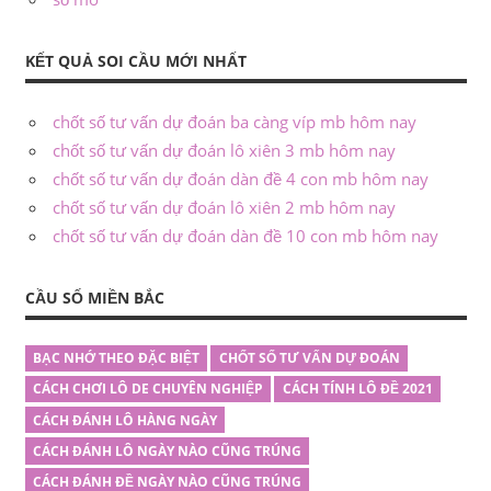
KẾT QUẢ SOI CẦU MỚI NHẤT
chốt số tư vấn dự đoán ba càng víp mb hôm nay
chốt số tư vấn dự đoán lô xiên 3 mb hôm nay
chốt số tư vấn dự đoán dàn đề 4 con mb hôm nay
chốt số tư vấn dự đoán lô xiên 2 mb hôm nay
chốt số tư vấn dự đoán dàn đề 10 con mb hôm nay
CẦU SỐ MIỀN BẮC
BẠC NHỚ THEO ĐẶC BIỆT
CHỐT SỐ TƯ VẤN DỰ ĐOÁN
CÁCH CHƠI LÔ DE CHUYÊN NGHIỆP
CÁCH TÍNH LÔ ĐỀ 2021
CÁCH ĐÁNH LÔ HÀNG NGÀY
CÁCH ĐÁNH LÔ NGÀY NÀO CŨNG TRÚNG
CÁCH ĐÁNH ĐỀ NGÀY NÀO CŨNG TRÚNG