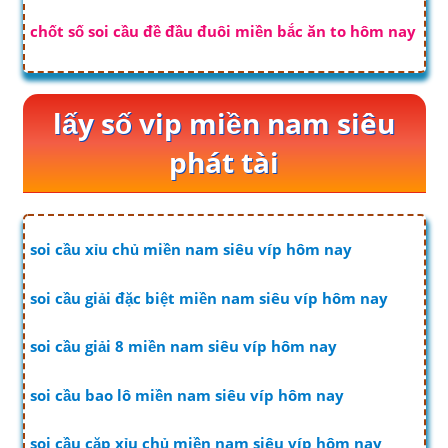
chốt số soi cầu đề đầu đuôi miền bắc ăn to hôm nay
lấy số vip miền nam siêu
phát tài
soi cầu xỉu chủ miền nam siêu víp hôm nay
soi cầu giải đặc biệt miền nam siêu víp hôm nay
soi cầu giải 8 miền nam siêu víp hôm nay
soi cầu bao lô miền nam siêu víp hôm nay
soi cầu cặp xỉu chủ miền nam siêu víp hôm nay