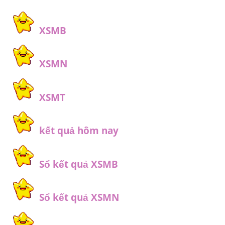
XSMB
XSMN
XSMT
kết quả hôm nay
Sổ kết quả XSMB
Sổ kết quả XSMN