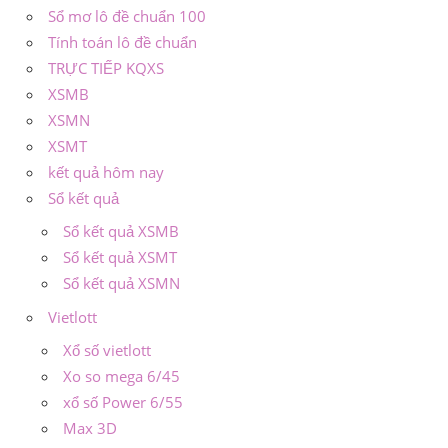
Sổ mơ lô đề chuẩn 100
Tính toán lô đề chuẩn
TRỰC TIẾP KQXS
XSMB
XSMN
XSMT
kết quả hôm nay
Sổ kết quả
Sổ kết quả XSMB
Sổ kết quả XSMT
Sổ kết quả XSMN
Vietlott
Xổ số vietlott
Xo so mega 6/45
xổ số Power 6/55
Max 3D