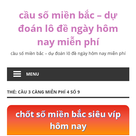
Skip
cầu số miền bắc – dự
to
content
đoán lô đề ngày hôm
nay miễn phí
cầu số miền bắc – dự đoán lô đề ngày hôm nay miễn phí
MENU
THẺ:
CẦU 3 CÀNG MIỄN PHÍ 4 SỐ 9
chốt số miền bắc siêu víp
hôm nay