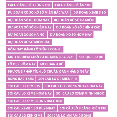
CÁCH ĐÁNH ĐỀ TRÚNG 100
CÁCH ĐÁNH ĐỀ ĂN 100
DU DOAN XO SO XỔ SỐ MIỀN BẮC WAP
DU DOAN XSMB 3 SO
DỰ ĐOÁN SỐ DE HÔM NAY
DỰ ĐOÁN XỔ SỐ BA MIỀN
DỰ ĐOÁN XỔ SỐ CHIỀU NAY
DỰ ĐOÁN XỔ SỐ CHÍNH XÁC
DỰ ĐOÁN XỔ SỐ HÀ NỘI
DỰ ĐOÁN XỔ SỐ HÔM NAY
DỰ ĐOÁN XỔ SỐ MIỀN BẮC
HÔM NAY ĐÁNH LÔ XIÊN 3 CON GÌ
KINH NGHIỆM CHƠI LÔ DE MIỀN BẮC 2021
KẾT QUẢ LÔ ĐỀ
LÔ ĐẸP HÔM NAY
MẸO ĐÁNH ĐỀ
PHƯƠNG PHÁP TÍNH LÔ CHUẨN ĐÁNH HÀNG NGÀY
RỒNG BẠCH KIM
SOI CAU LO DE MIEN PHI
SOI CAU LO XSMB 3S
SOI CAU LO XSMB 16 NHAY HOM NAY
SOI CAU LO XSMB HOM NAY
SOI CAU LO XSMB MINH NGOC
SOI CAU LO XSMB RONG BACH KIM
SOI CAU XSMB 1 LO DUY NHAT
SOI CẦU LÔ 3 CÀNG MIỄN PHÍ
SOI CẦU LÔ KÉP XSMB
SOI CẦU LÔ MN ÂM DƯƠNG