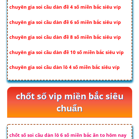
chuyên gia soi cầu dàn đề 4 số miền bắc siêu víp
chuyên gia soi cầu dàn đề 6 số miền bắc siêu víp
chuyên gia soi cầu dàn đề 8 số miền bắc siêu víp
chuyên gia soi cầu dàn đề 10 số miền bắc siêu víp
chuyên gia soi cầu dàn lô 4 số miền bắc siêu víp
chốt số vip miền bắc siêu
chuẩn
chốt số soi cầu dàn lô 6 số miền bắc ăn to hôm nay