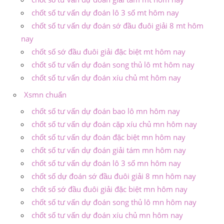
chốt số tư vấn dự đoán lô 3 số mt hôm nay
chốt số tư vấn dự đoán sớ đầu đuôi giải 8 mt hôm
nay
chốt số sớ đầu đuôi giải đặc biệt mt hôm nay
chốt số tư vấn dự đoán song thủ lô mt hôm nay
chốt số tư vấn dự đoán xíu chủ mt hôm nay
Xsmn chuẩn
chốt số tư vấn dự đoán bao lô mn hôm nay
chốt số tư vấn dự đoán cặp xíu chủ mn hôm nay
chốt số tư vấn dự đoán đặc biệt mn hôm nay
chốt số tư vấn dự đoán giải tám mn hôm nay
chốt số tư vấn dự đoán lô 3 số mn hôm nay
chốt số dự đoán sớ đầu đuôi giải 8 mn hôm nay
chốt số sớ đầu đuôi giải đặc biệt mn hôm nay
chốt số tư vấn dự đoán song thủ lô mn hôm nay
chốt số tư vấn dự đoán xíu chủ mn hôm nay