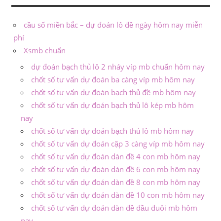
cầu số miền bắc – dự đoán lô đề ngày hôm nay miễn
phí
Xsmb chuẩn
dự đoán bạch thủ lô 2 nháy víp mb chuẩn hôm nay
chốt số tư vấn dự đoán ba càng víp mb hôm nay
chốt số tư vấn dự đoán bạch thủ đề mb hôm nay
chốt số tư vấn dự đoán bạch thủ lô kép mb hôm
nay
chốt số tư vấn dự đoán bạch thủ lô mb hôm nay
chốt số tư vấn dự đoán cặp 3 càng víp mb hôm nay
chốt số tư vấn dự đoán dàn đề 4 con mb hôm nay
chốt số tư vấn dự đoán dàn đề 6 con mb hôm nay
chốt số tư vấn dự đoán dàn đề 8 con mb hôm nay
chốt số tư vấn dự đoán dàn đề 10 con mb hôm nay
chốt số tư vấn dự đoán dàn đề đầu đuôi mb hôm
nay