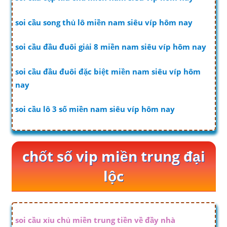
soi cầu song thủ lô miền nam siêu víp hôm nay
soi cầu đầu đuôi giải 8 miền nam siêu víp hôm nay
soi cầu đầu đuôi đặc biệt miền nam siêu víp hôm
nay
soi cầu lô 3 số miền nam siêu víp hôm nay
chốt số vip miền trung đại
lộc
soi cầu xỉu chủ miền trung tiền về đầy nhà