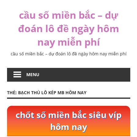
Skip
cầu số miền bắc – dự
to
content
đoán lô đề ngày hôm
nay miễn phí
cầu số miền bắc – dự đoán lô đề ngày hôm nay miễn phí
MENU
THẺ:
BẠCH THỦ LÔ KÉP MB HÔM NAY
chốt số miền bắc siêu víp
hôm nay