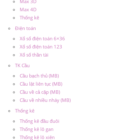
Max 3D
Max 4D
Thống kê
Điện toán
Xổ số điện toán 6×36
Xổ số điện toán 123
Xổ số thần tài
TK Cầu
Cầu bạch thủ (MB)
Cầu lật liên tục (MB)
Cầu về cả cặp (MB)
Cầu về nhiều nháy (MB)
Thống kê
Thống kê đầu đuôi
Thống kê lô gan
Thống kê lô xiên