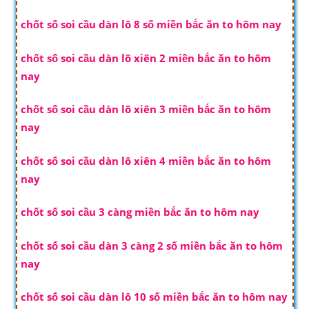
chốt số soi cầu dàn lô 8 số miền bắc ăn to hôm nay
chốt số soi cầu dàn lô xiên 2 miền bắc ăn to hôm
nay
chốt số soi cầu dàn lô xiên 3 miền bắc ăn to hôm
nay
chốt số soi cầu dàn lô xiên 4 miền bắc ăn to hôm
nay
chốt số soi cầu 3 càng miền bắc ăn to hôm nay
chốt số soi cầu dàn 3 càng 2 số miền bắc ăn to hôm
nay
chốt số soi cầu dàn lô 10 số miền bắc ăn to hôm nay