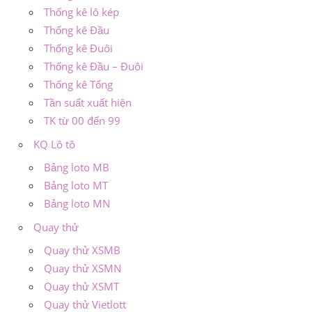
Thống kê lô kép
Thống kê Đầu
Thống kê Đuôi
Thống kê Đầu – Đuôi
Thống kê Tổng
Tần suất xuất hiện
TK từ 00 đến 99
KQ Lô tô
Bảng loto MB
Bảng loto MT
Bảng loto MN
Quay thử
Quay thử XSMB
Quay thử XSMN
Quay thử XSMT
Quay thử Vietlott