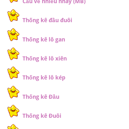
Cầu về nhiều nháy (MB)
Thống kê đầu đuôi
Thống kê lô gan
Thống kê lô xiên
Thống kê lô kép
Thống kê Đầu
Thống kê Đuôi