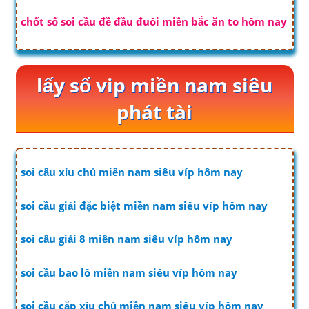
chốt số soi cầu đề đầu đuôi miền bắc ăn to hôm nay
lấy số vip miền nam siêu
phát tài
soi cầu xỉu chủ miền nam siêu víp hôm nay
soi cầu giải đặc biệt miền nam siêu víp hôm nay
soi cầu giải 8 miền nam siêu víp hôm nay
soi cầu bao lô miền nam siêu víp hôm nay
soi cầu cặp xỉu chủ miền nam siêu víp hôm nay