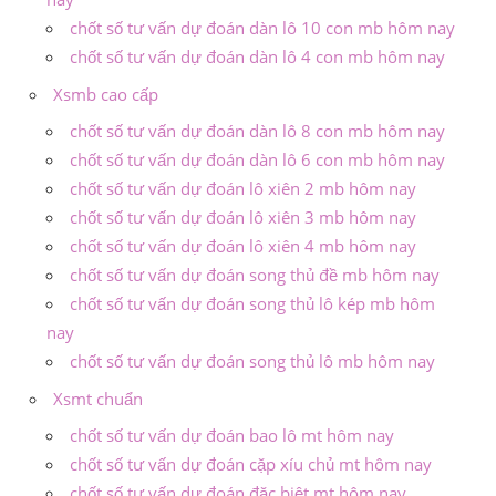
chốt số tư vấn dự đoán dàn lô 10 con mb hôm nay
chốt số tư vấn dự đoán dàn lô 4 con mb hôm nay
Xsmb cao cấp
chốt số tư vấn dự đoán dàn lô 8 con mb hôm nay
chốt số tư vấn dự đoán dàn lô 6 con mb hôm nay
chốt số tư vấn dự đoán lô xiên 2 mb hôm nay
chốt số tư vấn dự đoán lô xiên 3 mb hôm nay
chốt số tư vấn dự đoán lô xiên 4 mb hôm nay
chốt số tư vấn dự đoán song thủ đề mb hôm nay
chốt số tư vấn dự đoán song thủ lô kép mb hôm
nay
chốt số tư vấn dự đoán song thủ lô mb hôm nay
Xsmt chuẩn
chốt số tư vấn dự đoán bao lô mt hôm nay
chốt số tư vấn dự đoán cặp xíu chủ mt hôm nay
chốt số tư vấn dự đoán đặc biệt mt hôm nay